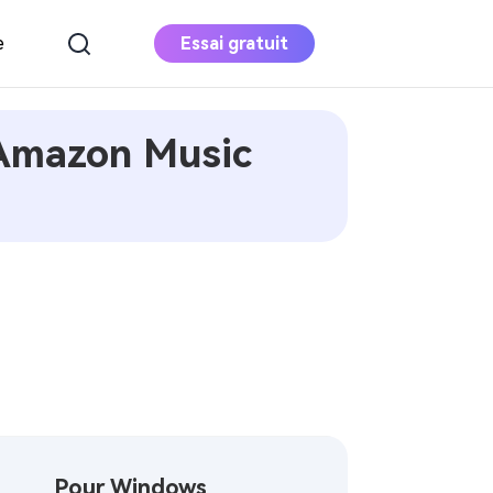
e
Essai gratuit
 Amazon Music
Apple Music
Converter
Téléchargez Apple Music sur MP3
Convertisseur de
musique Deezer
Télécharger Deezer Musique sur MP3
Pour Windows