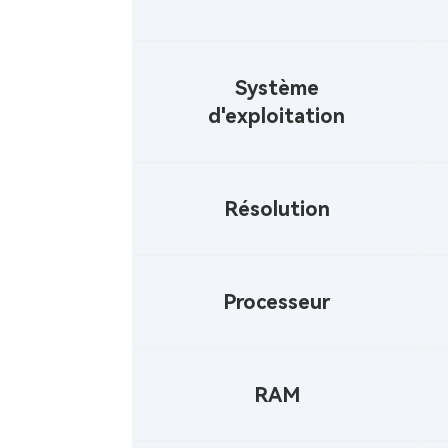
musique Pandora
Télécharger Pandora Music au
format MP3
Système
d'exploitation
Résolution
Processeur
RAM