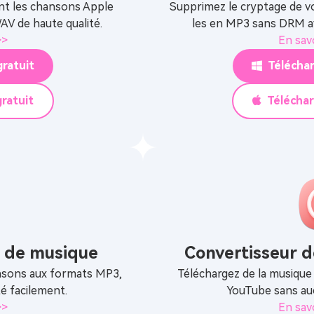
nt les chansons Apple
Supprimez le cryptage de vo
V de haute qualité.
les en MP3 sans DRM av
>>
En sav
ratuit
Télécha
ratuit
Télécha
r de musique
Convertisseur 
nsons aux formats MP3,
Téléchargez de la musique
é facilement.
YouTube sans auc
>>
En sav