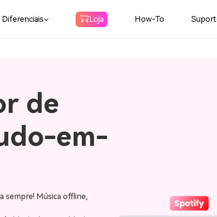
Diferenciais
Loja
How-To
Suport
Spotify
Conversor de
música Spotify
Baixar Spotify Música para MP3
or de
Amazon Music
Converter
potify
Baixe Amazon Music para MP3
ra Windows e Mac. Com alguns
ar sua música favorita sem
Audible