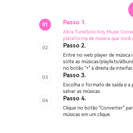
Passo 1.
01
Abra TuneSolo Any Music Conve
plataforma de música que você 
Passo 2.
02
Entre no web player de música i
solte as músicas/playlists/álbun
no botão "+" à direita da interfac
Passo 3.
03
Escolha o formato de saída e a 
salvar as músicas.
Passo 4.
04
Clique no botão "Converter" pa
músicas em um clique.