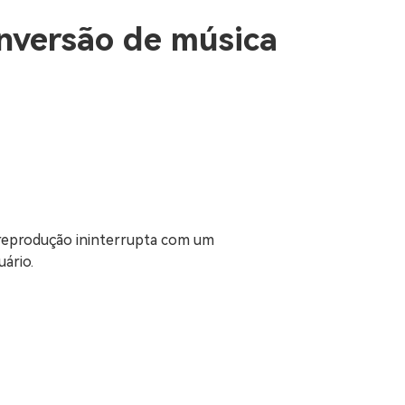
onversão de música
 reprodução ininterrupta com um
ário.