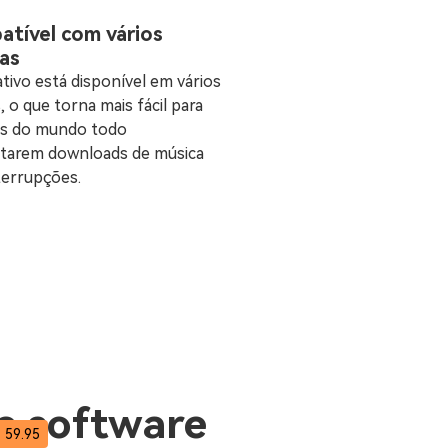
tível com vários
as
ativo está disponível em vários
, o que torna mais fácil para
os do mundo todo
itarem downloads de música
terrupções.
e software
 59.95