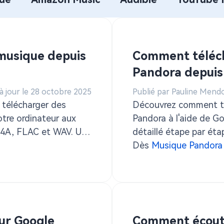
audible
Télécharger Audible en MP3
musique depuis
Comment téléch
Pandora depuis
à jour le 28 octobre 2025
Publié par Pauline Mend
 télécharger des
Découvrez comment té
otre ordinateur aux
Pandora à l'aide de G
M4A, FLAC et WAV. Une
détaillé étape par ét
ur n'importe quel
Converter et profitez
Dès
Musique Pandora
 ni compte Pandora
ur Google
Comment écoute