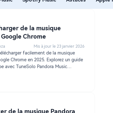
arger de la musique
 Google Chrome
oza
Mis à jour le 23 janvier 2026
lécharger facilement de la musique
oogle Chrome en 2025. Explorez un guide
ape avec TuneSolo Pandora Music
 d'une écoute hors ligne à tout moment.
r de la musique Pandora