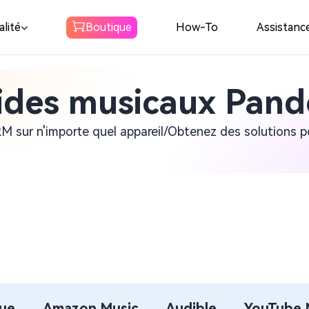
lité
Boutique
How-To
Assistanc
ides musicaux Pand
Spotify Music
Converter
M sur n'importe quel appareil/Obtenez des solutions p
Télécharger Spotify Musique en
e
MP3
Amazon Music
Converter
Télécharger Amazon Music en MP3
Convertisseur
ue
Amazon Music
Audible
YouTube 