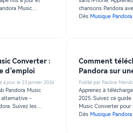
ape mis à jour et
sans iPhone. Apprenez
Pandora Music
chansons Pandora ave
pour une lecture hors l
Dès
Musique Pandora
sic Converter :
Comment téléch
e d’emploi
Pandora sur une
s à jour le 23 janvier 2026
Publié par Pauline Mend
ab Pandora Music
Apprenez à télécharge
 alternative -
2025. Suivez ce guide 
ora. Suivez les
Music Converter pour 
a musique Pandora avec
hors ligne sur USB.
Dès
Musique Pandora