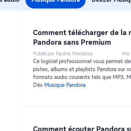
musique Pandora
Télécharger Pandora Music au
format MP3
Comment télécharger de la 
Pandora sans Premium
Publié par Pauline Mendoza
Mis 
Ce logiciel professionnel vous permet de
pistes, albums et playlists Pandora sur v
formats audio courants tels que MP3, 
fois convertis, vous pouvez les écouter s
Dès
Musique Pandora
appareil, même sans connexion internet
Premium.
Comment écouter Pandora s