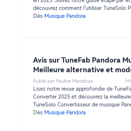
en 2025. Suivez notre guide étape par ét
découvrez comment l'utiliser TuneSolo 
Converter pour une lecture hors ligne.
Dès
Musique Pandora
Avis sur TuneFab Pandora Mu
Meilleure alternative et mod
Publié par Pauline Mendoza
Mi
Lisez notre revue approfondie de TuneF
Converter 2025 et découvrez la meilleure
TuneSolo Convertisseur de musique Pand
étapes détaillées pour télécharger de l
Dès
Musique Pandora
des images.