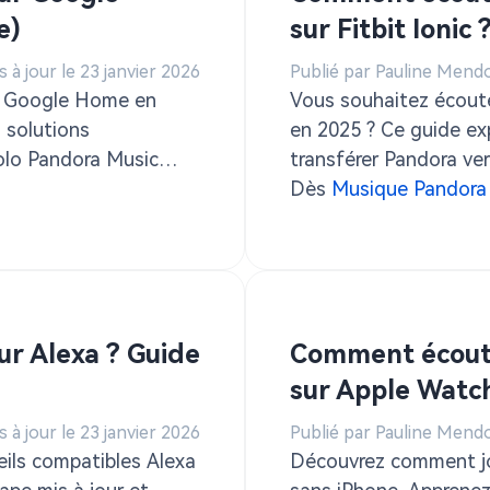
e)
sur Fitbit Ionic 
s à jour le 23 janvier 2026
Publié par Pauline Mend
r Google Home en
Vous souhaitez écoute
s solutions
en 2025 ? Ce guide ex
Solo Pandora Music
transférer Pandora ve
Premium.
Dès
Musique Pandora
r Alexa ? Guide
Comment écoute
sur Apple Watc
s à jour le 23 janvier 2026
Publié par Pauline Mend
eils compatibles Alexa
Découvrez comment jo