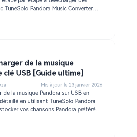
 étape par étape à télécharger des
c TuneSolo Pandora Music Converter
igne.
arger de la musique
 clé USB [Guide ultime]
oza
Mis à jour le 23 janvier 2026
r de la musique Pandora sur USB en
détaillé en utilisant TuneSolo Pandora
stocker vos chansons Pandora préférées