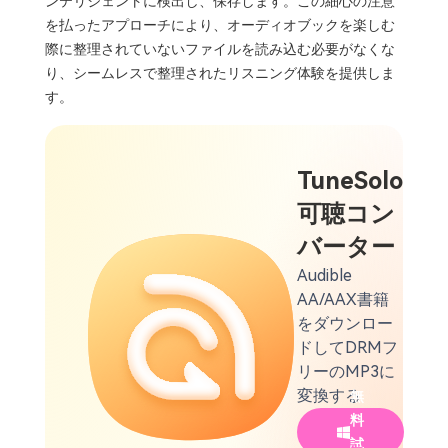
ンテリジェントに検出し、保存します。この細心の注意
を払ったアプローチにより、オーディオブックを楽しむ
際に整理されていないファイルを読み込む必要がなくな
り、シームレスで整理されたリスニング体験を提供しま
す。
TuneSolo
可聴コン
バーター
Audible
AA/AAX書籍
をダウンロー
ドしてDRMフ
リーのMP3に
変換する
無
料
試