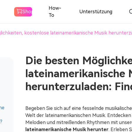
How-
Shop
Unterstützung
HER
To
ichkeiten, kostenlose lateinamerikanische Musik herunterzul
Spotify Music
Converter
Herunterladen Spotify Musik zu
Die besten Möglichke
MP3
lateinamerikanische 
Amazon Music
herunterzuladen: Find
Converter
Amazon Music auf MP3
herunterladen
ne
Begeben Sie sich auf eine fesselnde musikalisch
Welt der lateinamerikanischen Musik. Entdecken 
Akustischer
k?
Melodien und mitreißenden Rhythmen mit unse
Konverter
lateinamerikanische Musik herunter
. Erleben 