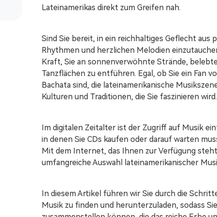
Lateinamerikas direkt zum Greifen nah.
Laden Sie Audible als MP3 herunter
Sind Sie bereit, in ein reichhaltiges Geflecht au
Rhythmen und herzlichen Melodien einzutauchen
Kraft, Sie an sonnenverwöhnte Strände, belebte
Tanzflächen zu entführen. Egal, ob Sie ein Fan 
Bachata sind, die lateinamerikanische Musikszen
Kulturen und Traditionen, die Sie faszinieren wird
Im digitalen Zeitalter ist der Zugriff auf Musik ein
in denen Sie CDs kaufen oder darauf warten musste
Mit dem Internet, das Ihnen zur Verfügung steht
umfangreiche Auswahl lateinamerikanischer Mus
In diesem Artikel führen wir Sie durch die Schri
Musik zu finden und herunterzuladen, sodass Sie 
zusammenstellen können, die das reiche Erbe un