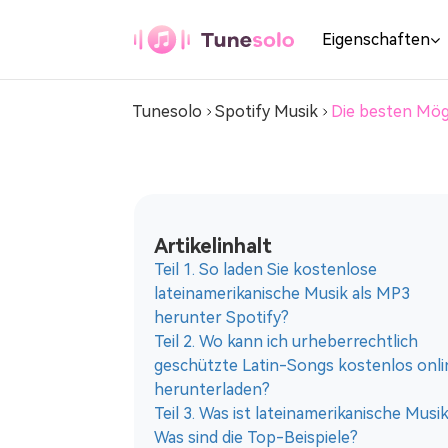
Spotify Music Converter
Eigenschaften
Tunesolo
Spotify Musik
Die besten Mögl
Jeder
Musikkonverter
Laden Sie beliebige Musik als MP3
herunter
Artikelinhalt
YouTube-
Teil 1. So laden Sie kostenlose
lateinamerikanische Musik als MP3
Musikkonverter
herunter Spotify?
Laden Sie YouTube-Musik als MP3
Teil 2. Wo kann ich urheberrechtlich
herunter
geschützte Latin-Songs kostenlos onli
herunterladen?
Pandora
Teil 3. Was ist lateinamerikanische Musi
Musikkonverter
Was sind die Top-Beispiele?