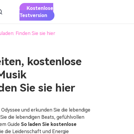
Kostenlose
UNTERLADEN
JETZT KAUFEN
Testversion
aden: Finden Sie sie hier
Apple
Musikkonverter
Laden Sie Apple Music auf MP3
iten, kostenlose
herunter
Musik
Deezer
en Sie sie hier
Musikkonverter
Laden Sie Deezer Music als MP3
herunter
e Odyssee und erkunden Sie die lebendige
Sie die lebendigen Beats, gefühlvollen
rem Guide
So laden Sie kostenlose
Sie die Leidenschaft und Energie