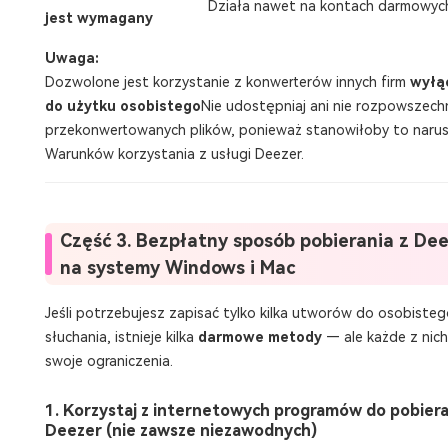
Działa nawet na kontach darmowyc
jest wymagany
Uwaga:
Dozwolone jest korzystanie z konwerterów innych firm
wyłą
do użytku osobistego
Nie udostępniaj ani nie rozpowszechn
przekonwertowanych plików, ponieważ stanowiłoby to narus
Warunków korzystania z usługi Deezer.
Część 3. Bezpłatny sposób pobierania z De
na systemy Windows i Mac
Jeśli potrzebujesz zapisać tylko kilka utworów do osobisteg
słuchania, istnieje kilka
darmowe metody
— ale każde z nic
swoje ograniczenia.
1. Korzystaj z internetowych programów do pobiera
Deezer (nie zawsze niezawodnych)