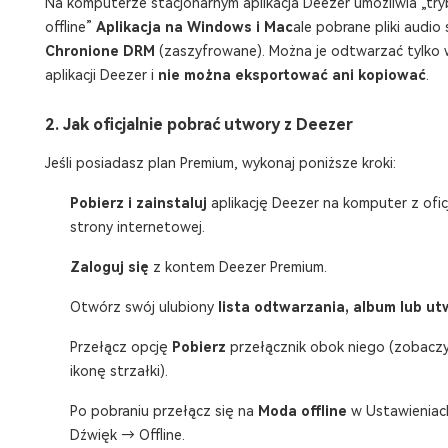
Na komputerze stacjonarnym aplikacja Deezer umożliwia „try
offline”
Aplikacja na Windows i Mac
ale pobrane pliki audio 
Chronione DRM
(zaszyfrowane). Można je odtwarzać tylko 
aplikacji Deezer i
nie można eksportować ani kopiować
.
2. Jak oficjalnie pobrać utwory z Deezer
Jeśli posiadasz plan Premium, wykonaj poniższe kroki:
Pobierz i zainstaluj
aplikację Deezer na komputer z oficj
strony internetowej.
Zaloguj się
z kontem Deezer Premium.
Otwórz swój ulubiony
lista odtwarzania, album lub ut
Przełącz opcję
Pobierz
przełącznik obok niego (zobacz
ikonę strzałki).
Po pobraniu przełącz się na
Moda offline
w Ustawienia
Dźwięk → Offline.