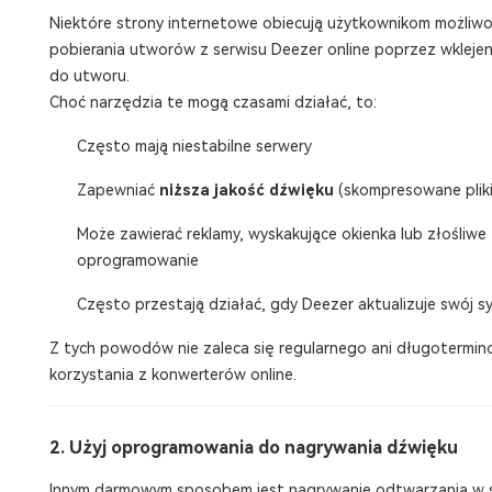
Niektóre strony internetowe obiecują użytkownikom możliw
pobierania utworów z serwisu Deezer online poprzez wklejeni
do utworu.
Choć narzędzia te mogą czasami działać, to:
Często mają niestabilne serwery
Zapewniać
niższa jakość dźwięku
(skompresowane plik
Może zawierać reklamy, wyskakujące okienka lub złośliwe
oprogramowanie
Często przestają działać, gdy Deezer aktualizuje swój s
Z tych powodów nie zaleca się regularnego ani długotermi
korzystania z konwerterów online.
2. Użyj oprogramowania do nagrywania dźwięku
Innym darmowym sposobem jest nagrywanie odtwarzania w s