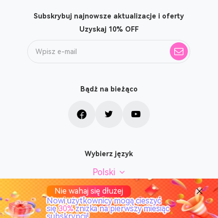
Subskrybuj najnowsze aktualizacje i oferty
Uzyskaj 10% OFF
Bądż na bieżąco
Wybierz język
Polski
Nie wahaj się dłużej
Nowi użytkownicy mogą cieszyć
się
30%
zniżka na pierwszy miesiąc
subskrypcji!
Copyright © 2026 TuneSolo, Wszelkie prawa zastrzeżone.