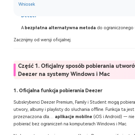
Wniosek
najlepsza metoda
za pomocą
TuneSolo Konwerter mu
Deezer
A
bezpłatna alternatywna metoda
do ograniczonego 
Zacznijmy od wersji oficjalnej.
Część 1. Oficjalny sposób pobierania utwor
Deezer na systemy Windows i Mac
1. Oficjalna funkcja pobierania Deezer
Subskrybenci Deezer Premium, Family i Student mogą pobier
utwory, albumy i playlisty do słuchania offline. Funkcja ta jes
przeznaczona dla…
aplikacje mobilne
(iOS i Android) — ni
pobierać bez ograniczeń na komputerach Windows i Mac.