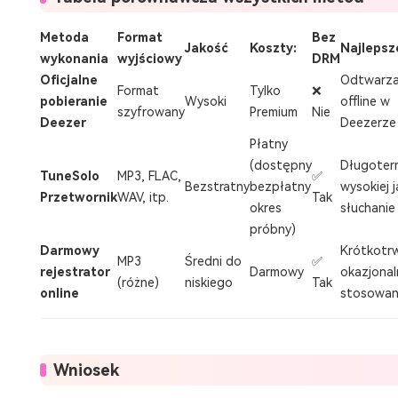
Metoda
Format
Bez
Jakość
Koszty:
Najlepsze
wykonania
wyjściowy
DRM
Oficjalne
Odtwarza
Format
Tylko
❌
pobieranie
Wysoki
offline w
szyfrowany
Premium
Nie
Deezer
Deezerze
Płatny
(dostępny
Długoter
TuneSolo
MP3, FLAC,
✅
Bezstratny
bezpłatny
wysokiej j
Przetwornik
WAV, itp.
Tak
okres
słuchanie 
próbny)
Darmowy
Krótkotrw
MP3
Średni do
✅
rejestrator
Darmowy
okazjonal
(różne)
niskiego
Tak
online
stosowan
Wniosek