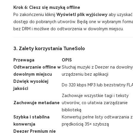
Krok 6: Ciesz się muzyką offline
Po zakończeniu kliknij
Wyświetl plik wyjściowy
aby uzyskać
dostęp do pobranych utworów. Będą one w wybranym form
bez DRM i możliwe do odtworzenia w dowolnym miejscu.
3. Zalety korzystania TuneSolo
Przewaga
OPIS
Odtwarzanie offline w
Słuchaj muzyki z Deezer na dowoln
dowolnym miejscu
urządzeniu bez aplikacji
Dźwięk wysokiej
Do 320 kbps MP3 lub bezstratny FL
jakości
Zachowuje wszystkie tagi i teksty
Zachowuje metadane
utworów, co ułatwia zarządzanie
biblioteką
Szybka i stabilna
Konwertuj pełne listy odtwarzania z
konwersja
prędkością 35× szybszą
Deezer Premium nie