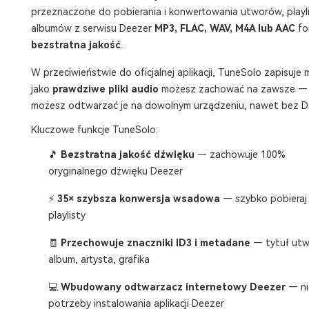
przeznaczone do pobierania i konwertowania utworów, playli
albumów z serwisu Deezer
MP3, FLAC, WAV, M4A lub AAC
fo
bezstratna jakość
.
W przeciwieństwie do oficjalnej aplikacji, TuneSolo zapisuje
jako
prawdziwe pliki audio
możesz zachować na zawsze —
możesz odtwarzać je na dowolnym urządzeniu, nawet bez D
Kluczowe funkcje TuneSolo:
🎵
Bezstratna jakość dźwięku
— zachowuje 100%
oryginalnego dźwięku Deezer
⚡
35× szybsza konwersja wsadowa
— szybko pobieraj
playlisty
🧾
Przechowuje znaczniki ID3 i metadane
— tytuł utw
album, artysta, grafika
💻
Wbudowany odtwarzacz internetowy Deezer
— ni
potrzeby instalowania aplikacji Deezer