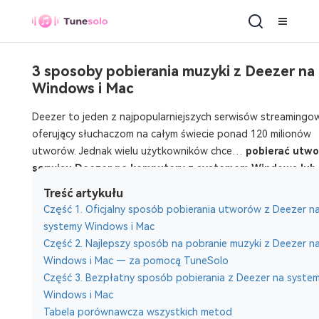
3 sposoby pobierania muzyki z Deezer na
Windows i Mac
Deezer to jeden z najpopularniejszych serwisów streamingo
oferujący słuchaczom na całym świecie ponad 120 milionów
utworów. Jednak wielu użytkowników chce…
pobierać utwo
serwisu Deezer na komputery z systemem Windows lub
do słuchania offline lub tworzenia kopii zapasowej.
Treść artykułu
Chociaż Deezer umożliwia pobieranie plików w ramach swojej
Część 1. Oficjalny sposób pobierania utworów z Deezer n
aplikacji, są one szyfrowane i nie można ich odtwarzać poza
systemy Windows i Mac
Deezerem.
Część 2. Najlepszy sposób na pobranie muzyki z Deezer n
Windows i Mac — za pomocą TuneSolo
W tym przewodniku pokażemy Ci
trzy sposoby działania
a
Część 3. Bezpłatny sposób pobierania z Deezer na syste
pobrać muzykę z serwisu Deezer na komputery Windows i Ma
Windows i Mac
oficjalny sposób
korzystanie z Deezer Premium
Tabela porównawcza wszystkich metod