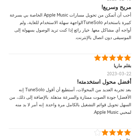
مريح وسريع!
أحب أن أتمكن من تحويل مسارات Apple Music الخاصة بي بسرعة
كبيرة باستخدام TuneSoloالواجهة سهلة الاستخدام للغاية، ولم
أواجه أي مشاكل معها. خيار رائع إذا كنت تريد الوصول بسهولة إلى
الموسيقى دون اتصال بالإنترنت.
بقلم ماريا
2023-03-22
أفضل محول استخدمته!
بعد تجربة العديد من المحولات، أستطيع أن أقول TuneSolo إنه
الأفضل! جودة الصوت ممتازة والسرعة مذهلة. بالإضافة إلى ذلك، من
السهل تحويل قوائم التشغيل بالكامل مرة واحدة. إنه أمر لا بد منه
لمحبي Apple Music.