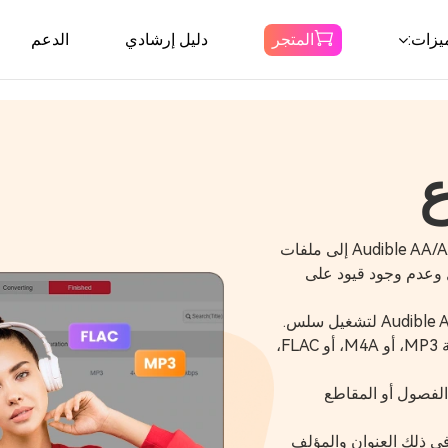
يزات:
المتجر
دليل إرشادي
الدعم
Spotify محول
الموسيقى
التحميل Spotify الموسيقى إلى MP3
أمازون محول
استخدم Audible Converter لتحويل كتب Audible AA/AAX إلى ملفات
 الفصول وعدم وجود قيود على
الموسيقى
قم بتنزيل Amazon Music على MP3
تحويل الكتب الصوتية المسموعة إلى صيغة MP3، أو M4A، أو FLAC،
محول مسموع
لفصول أو المقاطع
تنزيل Audible إلى MP3
ميع الفصول وبيانات ID3، بما في ذلك العنوان والمؤلف