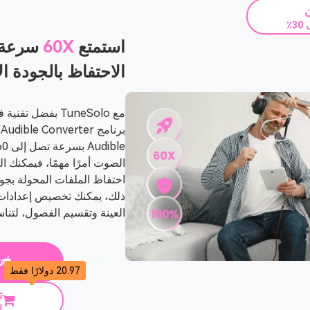
ن
٪
استمتع
60X
سرعة 
الاحتفاظ بالجودة الأص
مع TuneSolo بفضل
ب
الصوت أمرًا مهمًا، فيمكنك ا
احتفاظ الملفات المحولة بجود
ذلك، يمكنك تخصيص إعدادات
العينة وتقسيم الفصول، لتنا
ت
20.97 دولارًا فقط
ت
ا