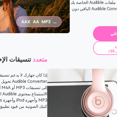
iTunes. ما عليك سوى سحب وإفلات ملفات Audible الخاصة بك
في التطبيق، TuneSolo يتولى Audible Converter الباقي دون
اني
ن
٪
متعدد
تنسيقات الإخ
الا
كتبك الصوتية من قيود تطبيق Audible