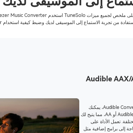
اع إلى الموسيقى لديك مع eSolo
فادة من تجربة الاستماع إلى الموسيقى لديك وضبط كيفية استخدام Deezer.
يل Audible AAX/AA
بعد تثبيت TuneSolo باستخدام Audible Converter، يمكنك
إزالة DRM بسهولة من ملفات Audible AAX أو AA، مما يتيح لك
تلفة. تعمل الأداة على
اجة إلى برامج إضافية مثل