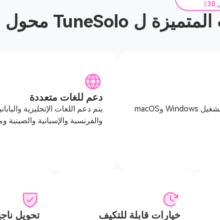
٪
ة ل TuneSolo محول مسموع
دعم للغات متعددة
أداء سلس على كل من أنظمة التشغيل Windows وmacOS
يتم دعم اللغات الإنجليزية واليابانية
والفرنسية والإسبانية والصينية وما إلى ذ
خيارات قابلة للتكيف
تحويل ناجح