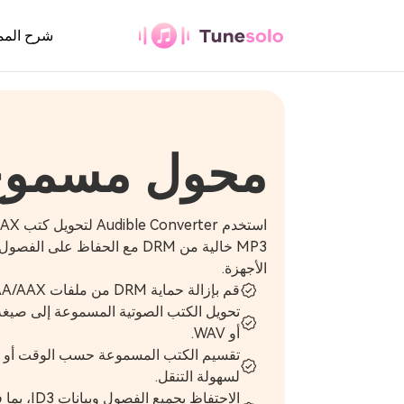
محول مسموع
شرح المم
أي محول موسيقى
محول مسموع
تنزيل أي موسيقى بصيغة MP3
يوتيوب ميوزيك
كونفيرتر
MP3 خالية من DRM مع الحفاظ على
الأجهزة.
تنزيل موسيقى اليوتيوب بصيغة MP3
قم بإزالة حماية DRM من ملفات Audible AA/AAX لتشغيل سلس.
محول الموسيقى
أو WAV.
باندورا
تقسيم الكتب المسموعة حسب الوقت أو ا
تحميل موسيقى باندورا إلى MP3
لسهولة التنقل.
الاحتفاظ بج