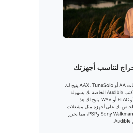
راج لتناسب أجهزتك
إذا كان جهازك لا يدعم تنسيقات AA أو AAX، TuneSolo يتيح لك
Audible Converter تحويل كتب Audible الخاصة بك بسهولة
إلى تنسيقات MP3 أو M4A أو FLAC أو WAV. يتيح لك هذا
ستمتاع بمحتوى Audible الخاص بك على أجهزة مثل مشغلات
MP3 وأجهزة iPod وأجهزة Sony Walkmans وPSP، مما يحرر
.