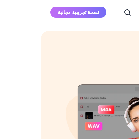
نسخة تجريبية مجانية
محول ابل الموسيقى
قم بتنزيل Apple Music إلى MP3
محول الموسيقى
Deezer
قم بتنزيل Deezer Music على MP3