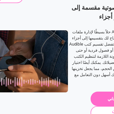
وتية مقسمة إلى
أجزاء
TuneSolo يقدم Audible Converter حلاً بسيطًا لإدارة ملفات
ح لك بتقسيمها إلى أجزاء
أصغر وأكثر قابلية للإدارة. سواء كنت تفضل تقسيم كتب Audible
ة أو فصول فردية أو حتى
ونة اللازمة لتنظيم الكتب
لاتك. يمكنك أيضًا اختيار
الحجم، مما يجعل تخزينها
ة Audible الخاصة بك أسهل دون التعامل مع
اني
ن