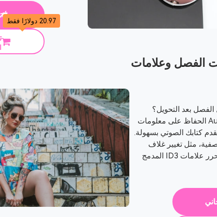
ت
20.97 دولارًا فقط
ت
ا
 الفصل وعلامات
الفصل بعد التحويل؟
TuneSolo يضمن Audible Converter الحفاظ على معلومات
قدم كتابك الصوتي بسهولة.
صفية، مثل تغيير غلاف
الكتاب أو عنوانه، فيمكنك استخدام محرر علامات ID3 المدمج
اني