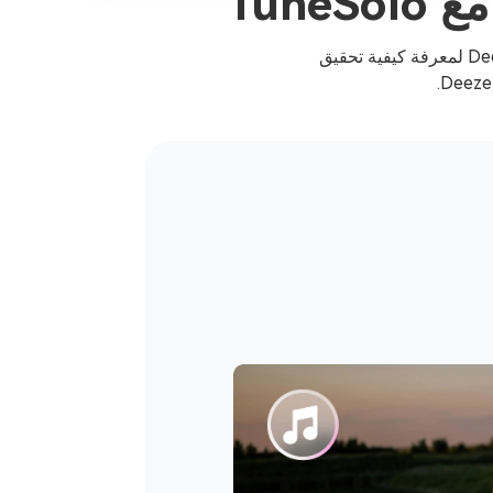
Tun
واصل القراءة للحصول على ملخص لجميع ميزات TuneSolo استخدم Deezer Music Converter لمعرفة كيفية تحقيق