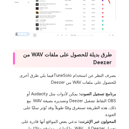
طرق بديلة للحصول على ملفات WAV من
Deezer
بصرف النظر عن استخدام TuneSoloفيما يلي طرق أخرى
للحصول على ملفات WAV من Deezer:
برنامج تسجيل الصوت:
يمكن لأدوات مثل Audacity أو
OBS التقاط تشغيل Deezer وتصديره بصيغة WAV. مع
ذلك، هذه الطريقة تستغرق وقتًا طويلاً وقد تُؤثر سلبًا على
الجودة.
المحولون عبر الإنترنت:
تدعي بعض المواقع أنها قادرة على
تحويل Deezer إلى WAV، ولكنها غير موثوقة وغالبًا ما