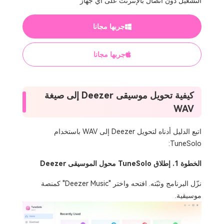
التشغيل دون اتصال بالإنترنت على أي جهاز
جربها مجانا
جربها مجانا
كيفية تحويل موسيقى Deezer إلى صيغة
WAV
اتبع الدليل أدناه لتحويل Deezer إلى WAV باستخدام
TuneSolo:
الخطوة 1. إطلاق TuneSolo محول الموسيقى Deezer
نزّل البرنامج وثبّته. افتحه واختر "Deezer Music" كمنصة
موسيقية.