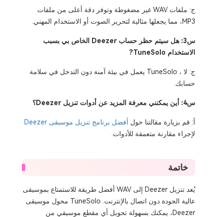
ج: ملفات WAV غير مضغوطة وتوفر دقة أعلى من ملفات
MP3، مما يجعلها مثالية لتحرير الصوت أو الاستخدام المهني.
س3: هل سيتم حظر حساب Deezer الخاص بي بسبب
الاستخدام TuneSolo?
ج: لا ، TuneSolo يعمل في بيئة آمنة دون التدخل في سلامة
حسابك.
س4: أين يمكنني معرفة المزيد عن أدوات تنزيل Deezer؟
أ: قم بزيارة مقالتنا حول
أفضل برنامج تنزيل موسيقى Deezer
لإجراء مقارنة متعمقة للأدوات.
خاتمة
يُعد تنزيل Deezer إلى WAV أفضل طريقة للاستمتاع بموسيقى
عالية الجودة دون اتصال بالإنترنت. TuneSolo محول موسيقى
Deezer، يمكنك بسهولة تحويل أي مقطع موسيقي من