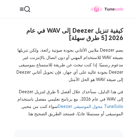
كيفية تنزيل Deezer إلى WAV في عام
2026 [5 طرق سهلة]
يضم Deezer ملايين الأغاني بجودة صوتية رائعة، ولكن تنزيلها
بصيغة WAV للاستخدام المهني أو دون اتصال بالإنترنت غير
مدعوم رسميًا. إذا كنت تبحث عن طريقة للاستمتاع بموسيقى
Deezer بجودة عالية على أي جهاز، فإن تحويل أغاني Deezer
إلى صيغة WAV هو الحل الأمثل.
في هذا الدليل، سنأخذك خلال أفضل 5 طرق لتنزيل Deezer
إلى WAV في عام 2026، مع برنامج تعليمي مفصل باستخدام
TuneSolo محول الموسيقى Deezer
سواء كنت من محبي
الموسيقى أو مستمعًا عاديًا، فستجد الطريق الصحيح هنا.