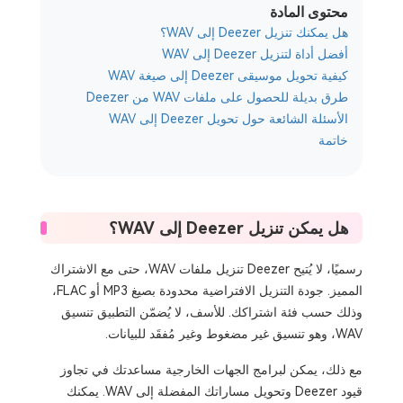
محتوى المادة
هل يمكنك تنزيل Deezer إلى WAV؟
أفضل أداة لتنزيل Deezer إلى WAV
كيفية تحويل موسيقى Deezer إلى صيغة WAV
طرق بديلة للحصول على ملفات WAV من Deezer
الأسئلة الشائعة حول تحويل Deezer إلى WAV
خاتمة
هل يمكن تنزيل Deezer إلى WAV؟
رسميًا، لا يُتيح Deezer تنزيل ملفات WAV، حتى مع الاشتراك
المميز. جودة التنزيل الافتراضية محدودة بصيغ MP3 أو FLAC،
وذلك حسب فئة اشتراكك. للأسف، لا يُضمّن التطبيق تنسيق
WAV، وهو تنسيق غير مضغوط وغير مُفقَد للبيانات.
مع ذلك، يمكن لبرامج الجهات الخارجية مساعدتك في تجاوز
قيود Deezer وتحويل مساراتك المفضلة إلى WAV. يمكنك