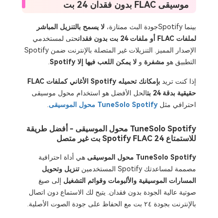
موسيقى FLAC بدون فقدان 24 بت
بينما Spotifyجودة البث ممتازة،
لا يسمح بالتنزيل المباشر
لملفات FLAC أو ملفات 24 بت بدون فقدان
حتى لمستخدمي
الإصدار المميز. التنزيلات غير المتصلة بالإنترنت ضمن Spotify
التطبيق هو
مشفرة
و
لا يمكن اللعب فيها إلا Spotify
.
إذا كنت تريد
بإمكانك تحميله Spotify الأغاني كملفات FLAC
حقيقية بدقة 24 بت
الحل الأفضل هو استخدام محول موسيقى
احترافي مثل
TuneSolo Spotify محول الموسيقى
.
TuneSolo Spotify محول الموسيقى - أفضل طريقة
للاستمتاع Spotify FLAC 24 بت غير متصل
TuneSolo Spotify محول الموسيقى
هي أداة احترافية
مصممة لمساعدتك Spotify المستخدمين
تنزيل وتحويل
المسارات الموسيقية والألبومات وقوائم التشغيل
إلى صيغ
صوتية عالية الجودة بدون فقدان. يتيح لك الاستماع دون اتصال
بالإنترنت بجودة ٢٤ بت مع الحفاظ على جودة الصوت الأصلية.