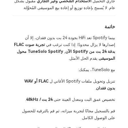
جاري التحميل
الاستخدام الشخصي وغير التجاري
مقبول بشكل
عام. لا يُسمح بإعادة توزيع أو إعادة بيع الموسيقى المُحوَّلة.
خاتمة
بينما Spotify تعد HiFi بجودة 24 بت بدون فقدان، إلا أن
إصدارها لا يزال محدودًا. إذا كنت ترغب في
تجربة صوت FLAC
بدقة 24 بت من Spotify الآن
,
TuneSolo Spotify محول
الموسيقى
يقدم الحل الأمثل.
مع TuneSolo، يمكنك:
تنزيل وتحويل ملفات Spotify الأغاني ل
FLAC أو WAV
بدون فقدان
.
تخصيص عمق البت ومعدل العينة حتى
24 بت / 48kHz
.
قم بالتسجيل مجانًا لتجربة ميزاته، ثم قم بالترقية للحصول
على الوصول الكامل.