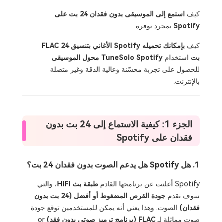
كيف
استمع إلى الموسيقى بدون فقدان 24 بت على
Spotify
بمجرد توفره.
كيف
بإمكانك تحميله Spotify الأغاني بتنسيق FLAC 24
بت
استخدام
TuneSolo Spotify محول الموسيقى
للحصول على تجربة محسّنة وعالية الدقة وغير متصلة
بالإنترنت.
الجزء 1: كيفية الاستماع إلى 24 بت بدون
فقدان على Spotify
1. هل Spotify هل يدعم الصوت بدون فقدان 24 بت؟
Spotify أعلنت عن برنامجها القادم
طبقة بث HiFi
، والتي
سوف تقدم
جودة القرص المضغوط أو أفضل (24 بت بدون
فقدان)
الصوت. وهذا يعني أنه يمكن للمستخدمين توقع جودة
صوت مماثلة لـ
FLAC (برنامج ترميز صوتي بدون فقد)
or