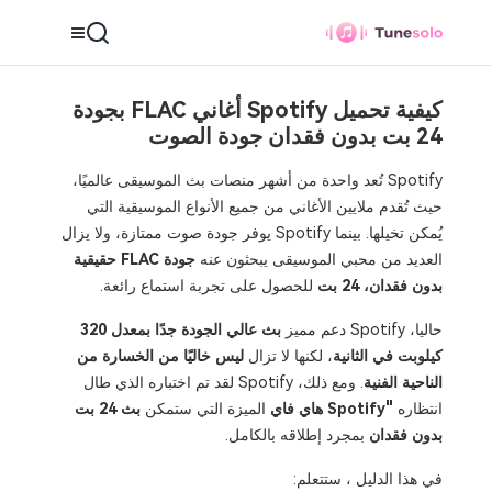
كيفية تحميل Spotify أغاني FLAC بجودة
24 بت بدون فقدان جودة الصوت
Spotify تُعد واحدة من أشهر منصات بث الموسيقى عالميًا،
حيث تُقدم ملايين الأغاني من جميع الأنواع الموسيقية التي
يُمكن تخيلها. بينما Spotify يوفر جودة صوت ممتازة، ولا يزال
العديد من محبي الموسيقى يبحثون عنه
جودة FLAC حقيقية
بدون فقدان، 24 بت
للحصول على تجربة استماع رائعة.
حاليا، Spotify دعم مميز
بث عالي الجودة جدًا بمعدل 320
كيلوبت في الثانية
، لكنها لا تزال
ليس خاليًا من الخسارة من
الناحية الفنية
. ومع ذلك، Spotify لقد تم اختباره الذي طال
انتظاره
"Spotify هاي فاي
الميزة التي ستمكن
بث 24 بت
بدون فقدان
بمجرد إطلاقه بالكامل.
في هذا الدليل ، ستتعلم: