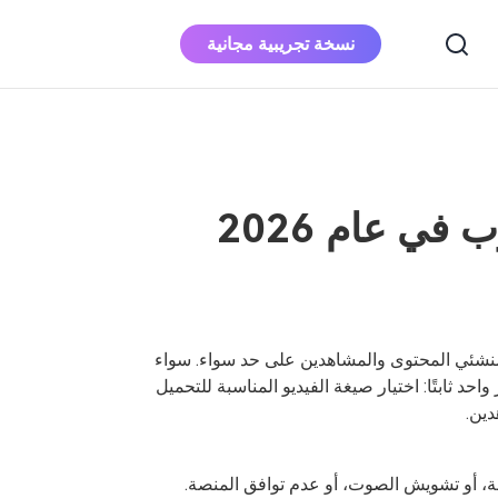
نسخة تجريبية مجانية
DOWNLOAD
اشتري الآن
محول ابل الموسيقى
قم بتنزيل Apple Music إلى MP3
أفضل صيغة فيديو لليوتيوب في عام 2026
محول الموسيقى
Deezer
قم بتنزيل Deezer Music على MP3
منشئي المحتوى والمشاهدين على حد سواء. سواء
 واحد ثابتًا: اختيار صيغة الفيديو المناسبة للتحميل
دين.
، أو تشويش الصوت، أو عدم توافق المنصة.