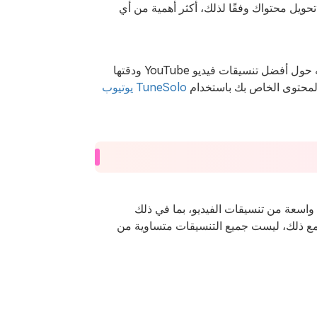
حويل محتواك وفقًا لذلك، أكثر أهمية من أي
سيرشدك هذا الدليل الشامل إلى كل ما تحتاج إلى معرفته حول أفضل تنسيقات فيديو YouTube ودقتها
المحتوى الخاص بك باستخدام
TuneSolo يوتيوب
عم YouTube رسميًا مجموعة واسعة من تنسيقات الفيديو، بما في ذلك
MP2 وMOV وAVI وWMV وFLV و4GPP وWebM. مع ذلك، ليست جميع التنسيقات متساوية من