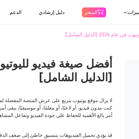
يزات:
المتجر
دليل إرشادي
الدعم
 2026 [الدليل الشامل]
Spotify محول
الموسيقى
التحميل Spotify الموسيقى إلى MP3
[الدليل الشامل]
أمازون محول
الموسيقى
قم بتنزيل Amazon Music على MP3
لا يزال موقع يوتيوب يتربع على عرش المنصة المفضلة ل
كنت مدون فيديو، أو لاعبًا، أو معلمًا، أو موسيقيًا، يبقى أمر
محول مسموع
أمر بالغ الأهمية للحفاظ على جودة الفيديو وتفاعل المشاه
تنزيل Audible إلى MP3
قد يؤدي تحميل الفيديوهات بتنسيق خاطئ إلى ضعف الدقة