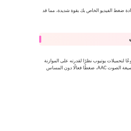
ام بهذه الإرشادات على منع YouTube من إعادة ضغط الفيديو الخاص بك بقوة شديدة، مما قد
14) التنسيق الأكثر شيوعًا لتحميلات يوتيوب نظرًا لقدرته على الموازنة
بين الجودة وحجم الملف. يضمن ترميز H.264، المقترن بصيغة الصوت AAC، ضغطًا فعالًا دون المساس