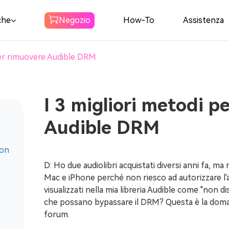
che
Negozio
How-To
Assistenza
per rimuovere Audible DRM
Spotify Music
Converter
I 3 migliori metodi p
Scaricare Spotify Musica in MP3
Audible DRM
Amazon Music
con
Converter
D: Ho due audiolibri acquistati diversi anni fa, ma 
Scarica Amazon Music su MP3
Mac e iPhone perché non riesco ad autorizzare l'a
visualizzati nella mia libreria Audible come "non 
Convertitore
che possano bypassare il DRM? Questa è la doma
udibile
forum.
Scarica Audible in MP3