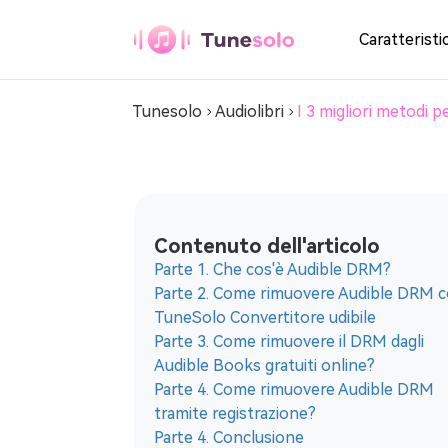
Convertitore udibile
Caratteristi
Tunesolo
Audiolibri
I 3 migliori metodi 
Qualsiasi
convertitore di
musica
Scarica qualsiasi musica in MP3
Contenuto dell'articolo
Parte 1. Che cos'è Audible DRM?
Convertitore
Parte 2. Come rimuovere Audible DRM 
musicale Youtube
TuneSolo Convertitore udibile
Scarica musica da Youtube in MP3
Parte 3. Come rimuovere il DRM dagli
Audible Books gratuiti online?
Convertitore
Parte 4. Come rimuovere Audible DRM
musicale Pandora
tramite registrazione?
Parte 4. Conclusione
Scarica Pandora Music su MP3