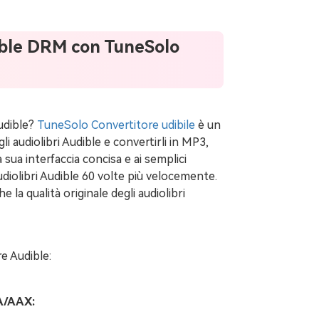
ible DRM con TuneSolo
udible?
TuneSolo Convertitore udibile
è un
 audiolibri Audible e convertirli in MP3,
a sua interfaccia concisa e ai semplici
diolibri Audible 60 volte più velocemente.
la qualità originale degli audiolibri
re Audible:
AA/AAX: