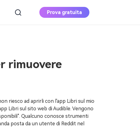
Prova gratuita
SCARICA ORA
ACQUISTA ORA
Apple Music
Converter
er rimuovere
Scarica Apple Music su MP3
Convertitore di
musica Deezer
non riesco ad aprirli con l'app Libri sul mio
Scarica musica Deezer su MP3
pp Libri sul sito web di Audible. Vengono
disponibili". Qualcuno conosce strumenti
nda posta da un utente di Reddit nel