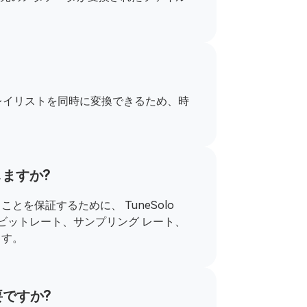
？
 の曲やプレイリストを同時に変換できるため、時
持しますか?
保証するために、 TuneSolo
ter では、ビットレート、サンプリング レート、
ます。
要ですか?