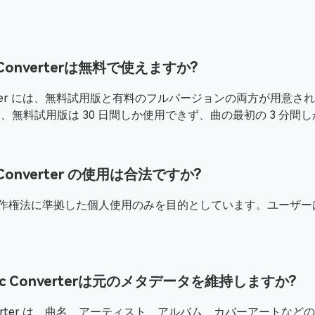
AudibleをMP3にダウンロード
ド
sic Converterは無料で使えますか?
c Converter には、無料試用版と有料のフルバージョンの両方が用
し、無料試用版は 30 日間しか使用できず、曲の最初の 3 分間
ic Converter の使用は合法ですか?
onverter は著作権法に準拠した個人使用のみを目的としています
Music Converterは元のメタデータを維持しますか?
sic Converter は、曲名、アーティスト、アルバム、カバーア