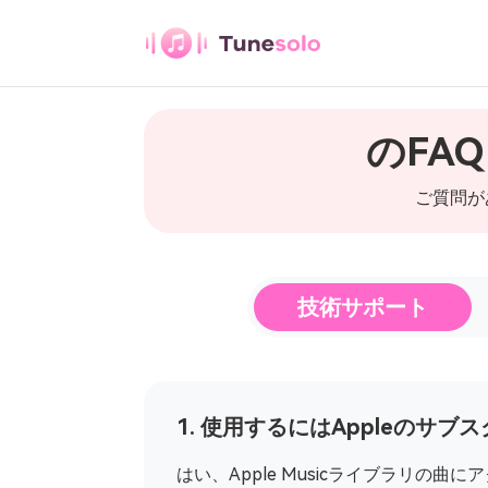
Appleの音楽コンバータ
のFAQ
あらゆる音楽コンバ
ータ
ご質問があ
あらゆる音楽をMP3にダウンロード
Youtube Music変
技術サポート
換
Youtube の音楽を MP3 にダウンロ
ード
1. 使用するにはAppleのサブスクリ
パンドラ音楽コンバ
ータ
はい、Apple Musicライブラリの曲にア