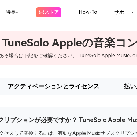
特長
ストア
How-To
サポート
 TuneSolo Appleの音楽
Spotify 音楽変換
る場合は下記をご確認ください。 TuneSolo Apple MusicConv
ダウンロード Spotify MP3への音楽
Amazonミュージッ
アクティベーションとライセンス
払い
クコンバータ
AmazonMusicをMP3にダウンロード
プションが必要ですか？ TuneSolo Apple Music
可聴コンバーター
クセスして変換するには、有効なApple Musicサブスクリプションが