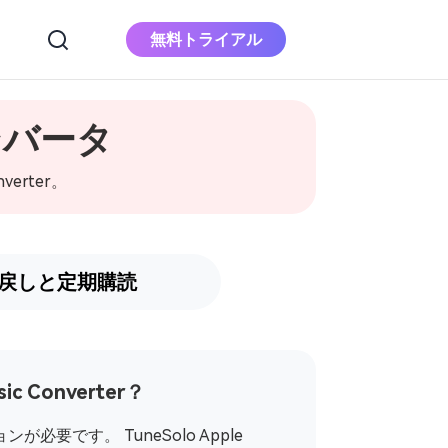
無料トライアル
コンバータ
Appleの音楽コンバ
ータ
erter。
Apple MusicをMP3にダウンロードす
る
戻しと定期購読
Deezer 音楽変換
Deezer の音楽を MP3 にダウンロー
ド
 Converter？
必要です。 TuneSolo Apple