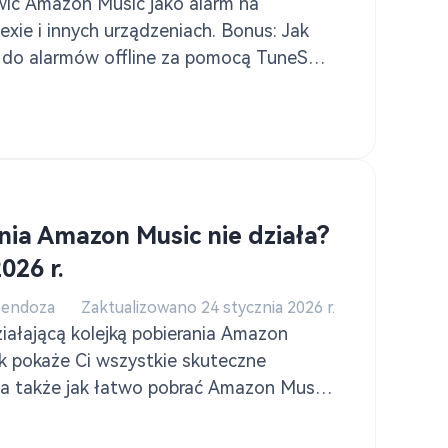
wić Amazon Music jako alarm na
lexie i innych urządzeniach. Bonus: Jak
do alarmów offline za pomocą TuneSolo
azon.
nia Amazon Music nie działa?
026 r.
Mendoza
Zaktualizowano 24 stycznia 2026 r.
iałającą kolejką pobierania Amazon
k pokaże Ci wszystkie skuteczne
, a także jak łatwo pobrać Amazon Music