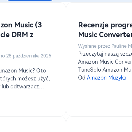
Pobierz Audible do MP3
zon Music (3
Recenzja prog
ęcie DRM z
Music Converter
Wysłane przez Pauline 
Przeczytaj naszą szc
no 28 października 2025
Amazon Music Convert
TuneSolo Amazon Music
 Amazon Music? Oto
obrazami.
Od
Amazon Muzyka
których możesz użyć,
 lub odtwarzacz