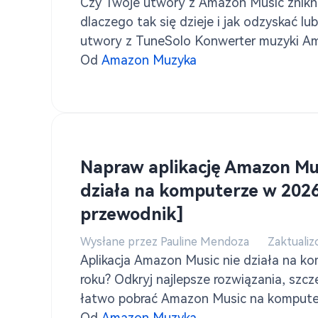
Czy Twoje utwory z Amazon Music znikn
dlaczego tak się dzieje i jak odzyskać l
utwory z TuneSolo Konwerter muzyki A
Od
Amazon Muzyka
Napraw aplikację Amazon Mus
działa na komputerze w 2026 
przewodnik]
Wysłane przez Pauline Mendoza
Zaktualiz
Aplikacja Amazon Music nie działa na k
roku? Odkryj najlepsze rozwiązania, szcz
łatwo pobrać Amazon Music na komputer
Konwerter muzyki Amazon.
Od
Amazon Muzyka