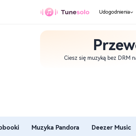
Udogodnienia
Przew
Dowolny konwerter
muzyki
Ciesz się muzyką bez DRM n
Pobierz dowolną muzykę w
formacie MP3
Konwerter muzyki
z YouTube
Pobierz muzykę z YouTube w
formacie MP3
Konwerter muzyki
obooki
Muzyka Pandora
Deezer Music
Pandora