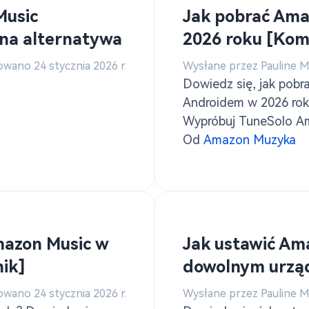
Music
Jak pobrać Ama
ona alternatywa
2026 roku [Kom
owano 24 stycznia 2026 r.
Wysłane przez Pauline 
Dowiedz się, jak pobr
Androidem w 2026 roku
Wypróbuj TuneSolo Am
odtwarzanie w trybie o
Od
Amazon Muzyka
mazon Music w
Jak ustawić Am
ik]
dowolnym urząd
owano 24 stycznia 2026 r.
Wysłane przez Pauline 