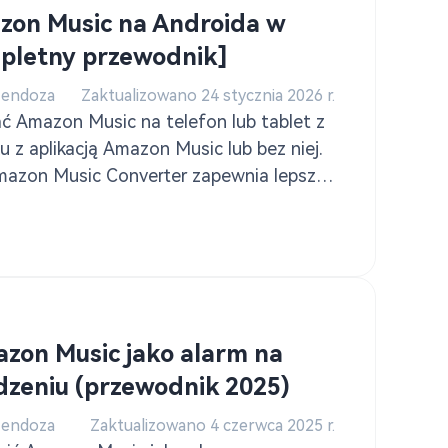
zon Music na Androida w
pletny przewodnik]
Mendoza
Zaktualizowano 24 stycznia 2026 r.
ać Amazon Music na telefon lub tablet z
 z aplikacją Amazon Music lub bez niej.
azon Music Converter zapewnia lepsze
ffline.
azon Music jako alarm na
zeniu (przewodnik 2025)
Mendoza
Zaktualizowano 4 czerwca 2025 r.