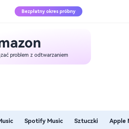
Bezpłatny okres próbny
Amazon
Apple Music
Converter
ązać problem z odtwarzaniem
Pobierz Apple Music do MP3
Konwerter muzyki
Deezer
Pobierz Deezer Music do MP3
Music
Spotify Music
Sztuczki
Apple 