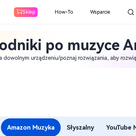
Sklep
How-To
Wsparcie
odniki po muzyce 
Spotify Konwerter
muzyki
a dowolnym urządzeniu/poznaj rozwiązania, aby rozwi
Do pobrania Spotify Muzyka do
MP3
Konwerter muzyki
Amazon
Pobierz Amazon Music do MP3
Konwerter
Amazon Muzyka
Słyszalny
YouTube 
dźwiękowy