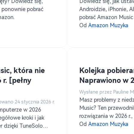
ęły? Dowiedz się,
Dowiedz się, jak usta
ub ponownie pobrać
Androidzie, iPhonie, A
mazon.
pobrać Amazon Music 
Konwerter muzyki Am
Od
Amazon Muzyka
ic, która nie
Kolejka pobiera
r. [pełny
Naprawiono w 2
Wysłane przez Pauline 
Masz problemy z niedz
owano 24 stycznia 2026 r.
Music? Ten przewodni
omputerze w 2026
rozwiązania w 2026 r.
egółowe kroki i jak
za pomocą TuneSolo.
Od
Amazon Muzyka
 dzięki TuneSolo