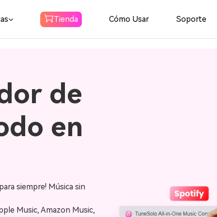
cas
Tienda
Cómo Usar
Soporte
Spotify
dor de
Convertidor de
musica
Descargar Spotify Musica a MP3
odo en
Amazon Music
Converter
Descarga Amazon Music a MP3
para siempre! Música sin
Audible
Converter
pple Music, Amazon Music,