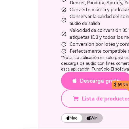
Deezer, Pandora, Spotify, 
Descargar Pandora Music a MP3
Convierte música y podca
Conservar la calidad del soni
audio de salida
Velocidad de conversión 35
etiquetas ID3 y todos los 
Conversión por lotes y conf
Perfectamente compatible
*Nota: La aplicación es solo para u
descarga de audio con fines comerc
esta aplicación. TuneSolo El softwa
Descarga gratis
$ 59.95
Lista de producto
Mac
Win