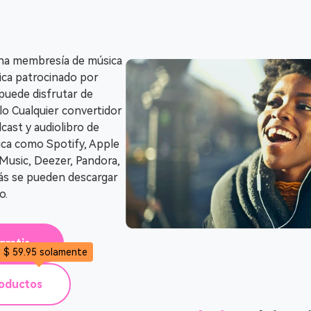
 una membresía de música
sica patrocinado por
 puede disfrutar de
lo Cualquier convertidor
cast y audiolibro de
ica como Spotify, Apple
usic, Deezer, Pandora,
ás se pueden descargar
o.
gratis
$ 59.95 solamente
roductos