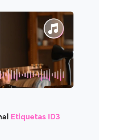
nal
Etiquetas ID3