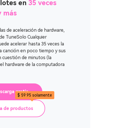
 lotes en
35 veces
y más
as de aceleración de hardware,
 de TuneSolo Cualquier
ede acelerar hasta 35 veces la
na canción en poco tiempo y sus
n cuestión de minutos (la
del hardware de la computadora
scarga gratis
$ 59.95 solamente
ta de productos