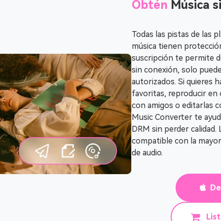
Obtén
Música s
Todas las pistas de las 
música tienen protecci
suscripción te permite 
sin conexión, solo puede
autorizados. Si quieres 
favoritas, reproducir en
con amigos o editarlas 
Music Converter te ayuda
DRM sin perder calidad.
compatible con la mayorí
de audio.
De
Lis