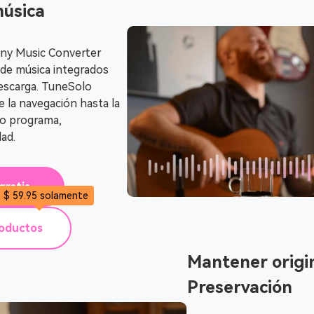
música
Any Music Converter
 de música integrados
 descarga. TuneSolo
e la navegación hasta la
lo programa,
ad.
gratis
$ 59.95 solamente
roductos
Mantener origi
Preservación