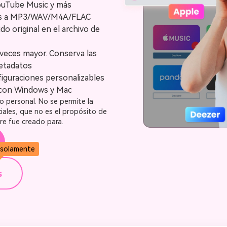
YouTube Music y más
Descargar Audible a MP3
sts a MP3/WAV/M4A/FLAC
do original en el archivo de
 veces mayor. Conserva las
metadatos
iguraciones personalizables
 con Windows y Mac
so personal. No se permite la
iales, que no es el propósito de
re fue creado para.
 solamente
s