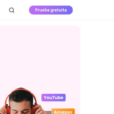
Prueba gratuita
Apple Music
Converter
Descarga Apple Music en MP3
Convertidor de
música de Deezer
Descargar música de Deezer a MP3