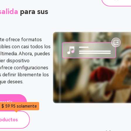
salida
para sus
te ofrece formatos
les con casi todos los
ltimedia. Ahora, puedes
ier dispositivo
ofrece configuraciones
 definir libremente los
que desees.
gratis
$ 59.95 solamente
roductos