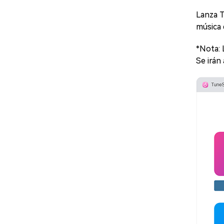
Lanza T
música 
*Nota: 
Se irán