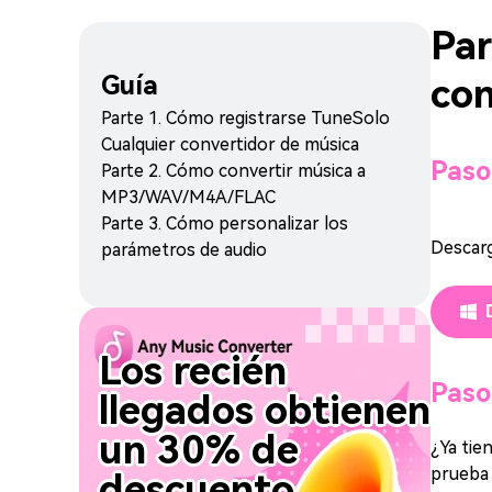
Descargar Pandora Music a MP3
Par
Guía
con
Parte 1. Cómo registrarse TuneSolo
Cualquier convertidor de música
Paso
Parte 2. Cómo convertir música a
MP3/WAV/M4A/FLAC
Parte 3. Cómo personalizar los
Descarg
parámetros de audio
Los recién
Paso
llegados obtienen
un 30% de
¿Ya tie
prueba 
descuento