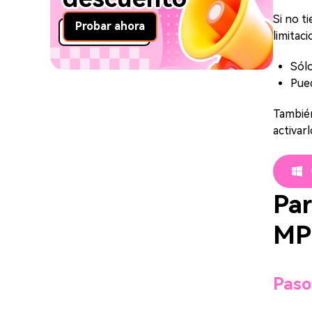
Si no t
Probar ahora
limitac
Sólo
Pued
También
activarl
Par
MP
Paso