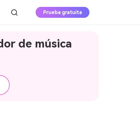
Prueba gratuita
dor de música
Apple Music
Converter
Descarga Apple Music en MP3
Convertidor de
música de Deezer
Descargar música de Deezer a MP3