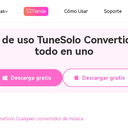
cas
Tienda
Cómo Usar
Soporte
s de uso TuneSolo Converti
Spotify
todo en uno
Convertidor de
musica
Descargar Spotify Musica a MP3
Descarga gratis
Descargar gratis
Amazon Music
Converter
Descarga Amazon Music a MP3
Audible
uneSolo Cualquier convertidor de música
Converter