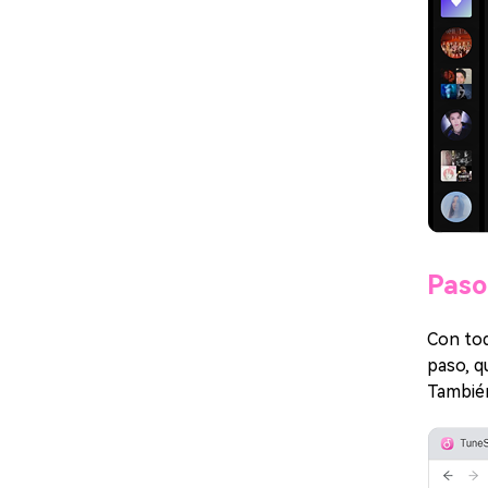
Paso
Con tod
paso, q
También