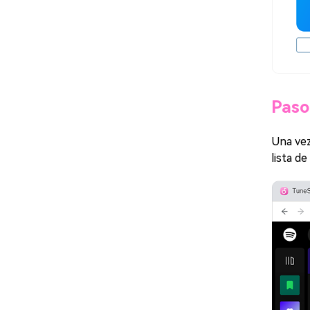
Paso
Una vez
lista d