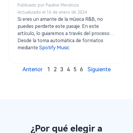
Publicado por Pauline Mendoza
Actualizado el 16 de enero de 2024
Si eres un amante de la música R&B, no
puedes perderte este pasaje. En este
artículo, lo guiaremos a través del proceso
de búsqueda y descarga de música R&B
Desde la toma automática de formatos
gratuita.
mediante
Spotify Music
Anterior
1
2
3
4
5
6
Siguiente
¿Por qué elegir a