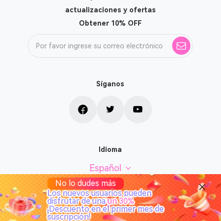
actualizaciones y ofertas
Obtener 10% OFF
Síganos
Idioma
Español
No lo dudes más
Los nuevos usuarios pueden
disfrutar de una
un 30%
¡Descuento en el primer mes de
Copyright © 2026 TuneSolo Todos los derechos reservados.
suscripción!