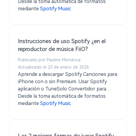
desde Spotify ¡en formato FLAC original!
Desde la toma automática de formatos
mediante
Spotify Music
Instrucciones de uso Spotify ¿en el
reproductor de música FiiO?
Publicado por Pauline Mendoza
Actualizado el 23 de enero de 2026
Aprende a descargar Spotify Canciones para
iPhone con o sin Premium. Usar Spotify
aplicación o TuneSolo Convertidor para
guardar pistas como MP3 y disfrutar de la
Desde la toma automática de formatos
reproducción sin conexión en cualquier
mediante
Spotify Music
momento.
Las 2 mejores formas de jugar Spotify