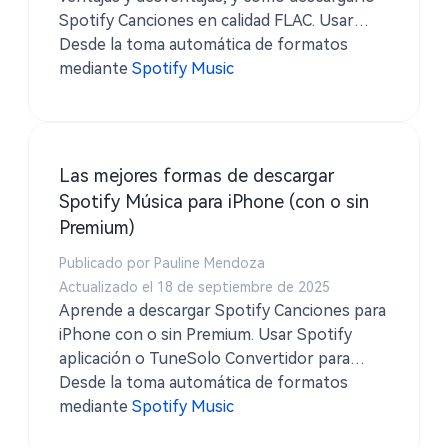
Spotify Canciones en calidad FLAC. Usar
TuneSolo Spotify Conversor de música para
Desde la toma automática de formatos
guardar música sin pérdidas con etiquetas
mediante
Spotify Music
ID3 completas y letras.
Las mejores formas de descargar
Spotify Música para iPhone (con o sin
Premium)
Publicado por Pauline Mendoza
Actualizado el 18 de septiembre de 2025
Aprende a descargar Spotify Canciones para
iPhone con o sin Premium. Usar Spotify
aplicación o TuneSolo Convertidor para
guardar pistas como MP3 y disfrutar de la
Desde la toma automática de formatos
reproducción sin conexión en cualquier
mediante
Spotify Music
momento.