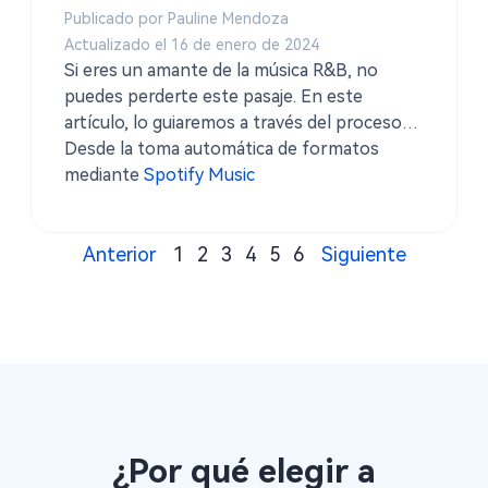
Publicado por Pauline Mendoza
Actualizado el 16 de enero de 2024
Si eres un amante de la música R&B, no
puedes perderte este pasaje. En este
artículo, lo guiaremos a través del proceso
de búsqueda y descarga de música R&B
Desde la toma automática de formatos
gratuita.
mediante
Spotify Music
Anterior
1
2
3
4
5
6
Siguiente
¿Por qué elegir a