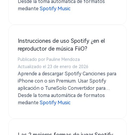
desde Spotify ¡en formato FLAC original!
Desde la toma automática de formatos
mediante
Spotify Music
Instrucciones de uso Spotify ¿en el
reproductor de música FiiO?
Publicado por Pauline Mendoza
Actualizado el 23 de enero de 2026
Aprende a descargar Spotify Canciones para
iPhone con o sin Premium. Usar Spotify
aplicación o TuneSolo Convertidor para
guardar pistas como MP3 y disfrutar de la
Desde la toma automática de formatos
reproducción sin conexión en cualquier
mediante
Spotify Music
momento.
Las 2 mejores formas de jugar Spotify