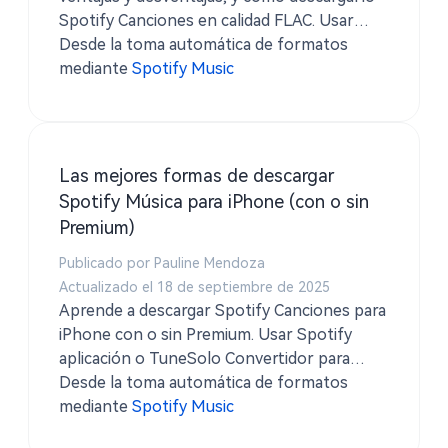
Spotify Canciones en calidad FLAC. Usar
TuneSolo Spotify Conversor de música para
Desde la toma automática de formatos
guardar música sin pérdidas con etiquetas
mediante
Spotify Music
ID3 completas y letras.
Las mejores formas de descargar
Spotify Música para iPhone (con o sin
Premium)
Publicado por Pauline Mendoza
Actualizado el 18 de septiembre de 2025
Aprende a descargar Spotify Canciones para
iPhone con o sin Premium. Usar Spotify
aplicación o TuneSolo Convertidor para
guardar pistas como MP3 y disfrutar de la
Desde la toma automática de formatos
reproducción sin conexión en cualquier
mediante
Spotify Music
momento.