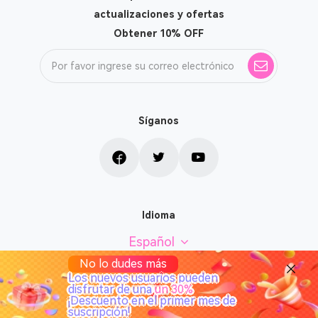
actualizaciones y ofertas
Obtener 10% OFF
Síganos
Idioma
Español
No lo dudes más
Los nuevos usuarios pueden
disfrutar de una
un 30%
¡Descuento en el primer mes de
Copyright © 2026 TuneSolo Todos los derechos reservados.
suscripción!