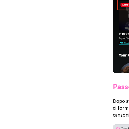
Pass
Dopo av
di form
canzoni