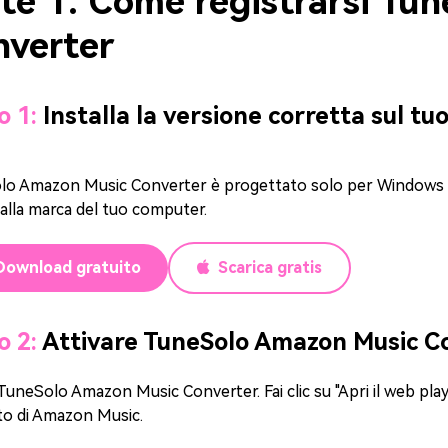
te 1. Come registrarsi Tu
nverter
o 1:
Installa la versione corretta sul t
o Amazon Music Converter è progettato solo per Windows e 
 alla marca del tuo computer.
Download gratuito
Scarica gratis
o 2:
Attivare TuneSolo Amazon Music C
TuneSolo Amazon Music Converter. Fai clic su "Apri il web pl
to di Amazon Music.