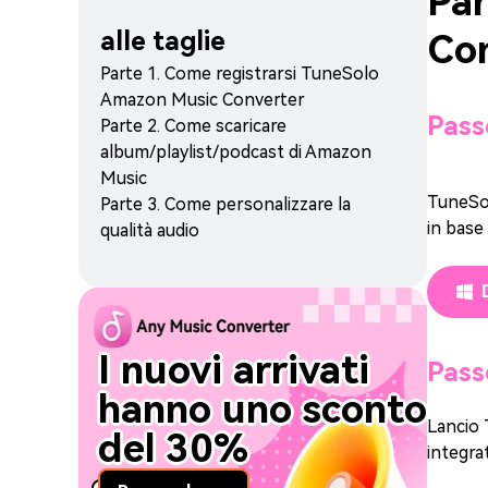
Par
alle taglie
Co
Parte 1. Come registrarsi TuneSolo
Amazon Music Converter
Pass
Parte 2. Come scaricare
album/playlist/podcast di Amazon
Music
TuneSol
Parte 3. Come personalizzare la
in base
qualità audio
I nuovi arrivati ​​
Pass
hanno uno sconto
Lancio 
del 30%
integra