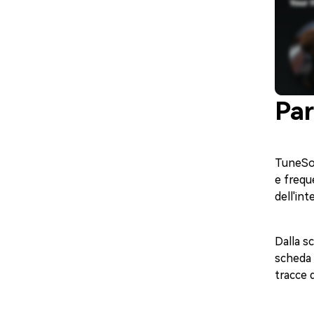
Par
TuneSol
e frequ
dell'int
Dalla s
scheda "
tracce 