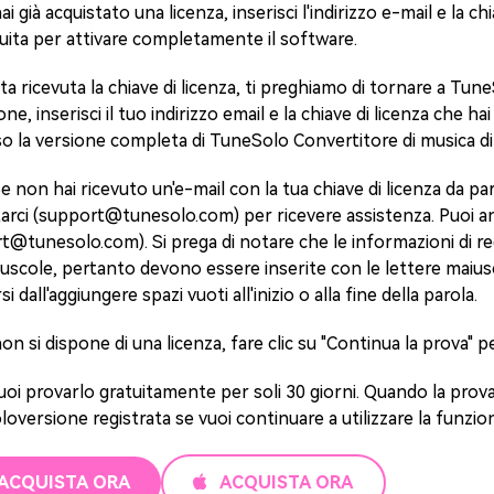
ai già acquistato una licenza, inserisci l'indirizzo e-mail e la c
uita per attivare completamente il software.
ta ricevuta la chiave di licenza, ti preghiamo di tornare a Tu
one, inserisci il tuo indirizzo email e la chiave di licenza che ha
o la versione completa di TuneSolo Convertitore di musica d
e non hai ricevuto un'e-mail con la tua chiave di licenza da pa
rci (
support@tunesolo.com
) per ricevere assistenza. Puoi 
rt@tunesolo.com
). Si prega di notare che le informazioni di r
nuscole, pertanto devono essere inserite con le lettere maius
i dall'aggiungere spazi vuoti all'inizio o alla fine della parola.
on si dispone di una licenza, fare clic su "Continua la prova" p
uoi provarlo gratuitamente per soli 30 giorni. Quando la prova
oversione registrata se vuoi continuare a utilizzare la funzio
ACQUISTA ORA
ACQUISTA ORA