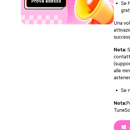
Prova adesso
Se h
grat
Una vol
attivazi
success
Nota:
S
contatta
(
suppo
alle mi
asteners
Se n
Nota:
P
TuneSol