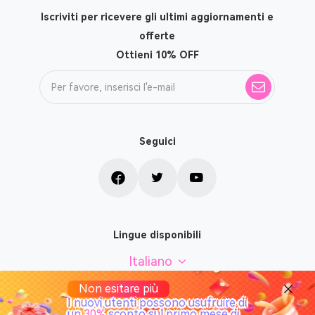
Iscriviti per ricevere gli ultimi aggiornamenti e
offerte
Ottieni 10% OFF
Seguici
Lingue disponibili
Italiano
Non esitare più
I nuovi utenti possono usufruire di
un
30%
sconto sul primo mese di