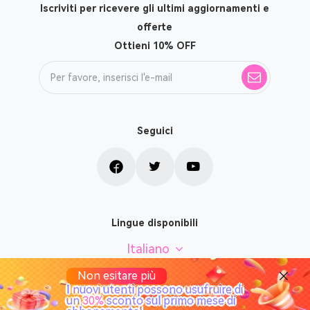
Iscriviti per ricevere gli ultimi aggiornamenti e
offerte
Ottieni 10% OFF
Seguici
Lingue disponibili
Italiano
Non esitare più
I nuovi utenti possono usufruire di
un
30%
sconto sul primo mese di