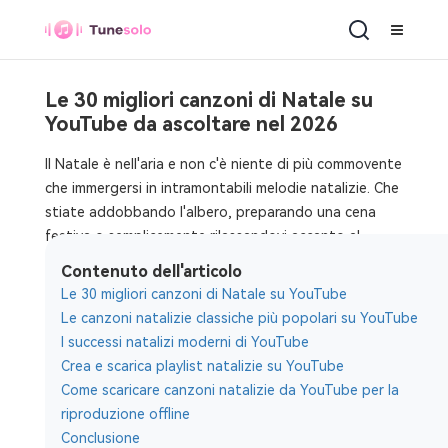
Le 30 migliori canzoni di Natale su
YouTube da ascoltare nel 2026
Il Natale è nell'aria e non c'è niente di più commovente
che immergersi in intramontabili melodie natalizie. Che
stiate addobbando l'albero, preparando una cena
festiva o semplicemente rilassandovi accanto al
fuoco, la musica giusta può migliorare l'atmosfera.
Contenuto dell'articolo
Le 30 migliori canzoni di Natale su YouTube
YouTube rimane una delle piattaforme principali per
Le canzoni natalizie classiche più popolari su YouTube
scoprire successi natalizi classici e moderni. Dai canti
I successi natalizi moderni di YouTube
natalizi più soft agli inni pop, c'è una vasta libreria da
Crea e scarica playlist natalizie su YouTube
esplorare. Ma se vuoi ascoltare queste canzoni offline,
Come scaricare canzoni natalizie da YouTube per la
soprattutto senza YouTube Premium, avrai bisogno di
riproduzione offline
una soluzione affidabile per scaricarle e convertirle.
Conclusione