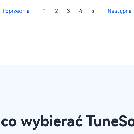
Poprzednia
1
2
3
4
5
Następna
 co wybierać TuneSo