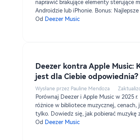
naprawić brakujące elementy sterujące 
Androidzie lub iPhonie. Bonus: Najlepsze
pobierania muzyki Deezer offline w 2025 r
Od
Deezer Music
Deezer kontra Apple Music: 
jest dla Ciebie odpowiednia?
Wysłane przez Pauline Mendoza
Zaktualiz
Porównaj Deezer i Apple Music w 2025 r.
różnice w bibliotece muzycznej, cenach, j
tylko. Dowiedz się, jak pobierać muzykę
TuneSolo Konwerter muzyki Deezer.
Od
Deezer Music