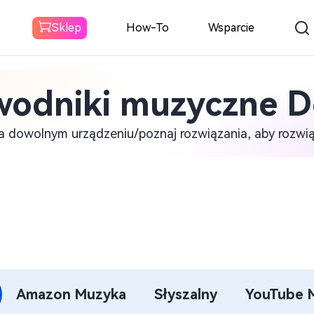
Sklep
How-To
Wsparcie
wodniki muzyczne D
Spotify Konwerter
muzyki
a dowolnym urządzeniu/poznaj rozwiązania, aby rozwi
Do pobrania Spotify Muzyka do
MP3
Konwerter muzyki
Amazon
Pobierz Amazon Music do MP3
Konwerter
Amazon Muzyka
Słyszalny
YouTube 
dźwiękowy