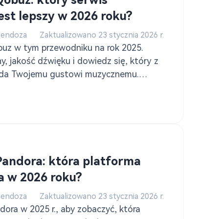
Qobuz: który serwis
est lepszy w 2026 roku?
Mendoza
Zaktualizowano 23 stycznia 2026 r.
buz w tym przewodniku na rok 2025.
ny, jakość dźwięku i dowiedz się, który z
iada Twojemu gustowi muzycznemu.
jak pobierać muzykę z Deezer za
werter muzyki Deezer.
Pandora: która platforma
 w 2026 roku?
Mendoza
Zaktualizowano 23 stycznia 2026 r.
dora w 2025 r., aby zobaczyć, która