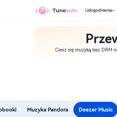
Udogodnienia
Prze
Dowolny konwerter
muzyki
Ciesz się muzyką bez DRM n
Pobierz dowolną muzykę w
formacie MP3
Konwerter muzyki
z YouTube
Pobierz muzykę z YouTube w
formacie MP3
Konwerter muzyki
obooki
Muzyka Pandora
Deezer Music
Pandora