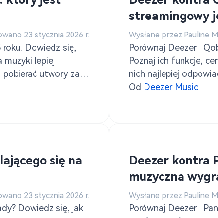
 który jest
Deezer kontra 
streamingowy j
owano 23 stycznia 2026 r.
Wysłane przez Pauline 
roku. Dowiedz się,
Porównaj Deezer i Qo
 muzyki lepiej
Poznaj ich funkcje, ce
 pobierać utwory za
nich najlepiej odpow
zer.
Ponadto dowiedz się, 
Od
Deezer Music
pomocą TuneSolo Kon
ającego się na
Deezer kontra 
muzyczna wygra
owano 23 stycznia 2026 r.
Wysłane przez Pauline 
ady? Dowiedz się, jak
Porównaj Deezer i Pan