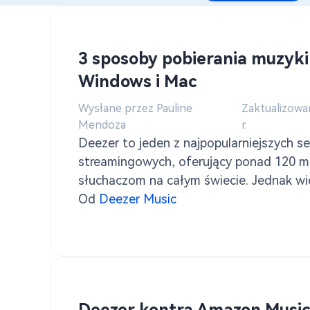
Pobierz muzykę Pandora do MP3
3 sposoby pobierania muzyki
Windows i Mac
Wysłane przez Pauline
Zaktualizowa
Mendoza
r.
Deezer to jeden z najpopularniejszych s
streamingowych, oferujący ponad 120 m
słuchaczom na całym świecie. Jednak w
chce pobrać utwory z Deezer na swoje 
Od
Deezer Music
Windows lub Mac, aby słuchać ich offlin
zapasową.