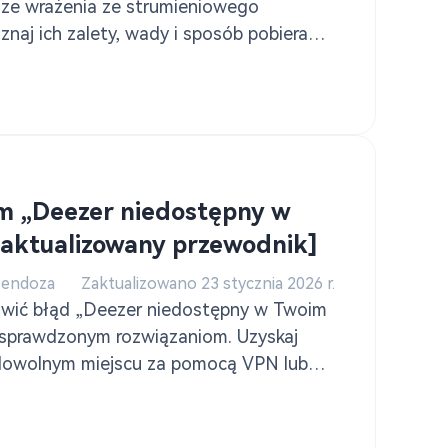
sze wrażenia ze strumieniowego
znaj ich zalety, wady i sposób pobierania
omocą TuneSolo.
m „Deezer niedostępny w
Zaktualizowany przewodnik]
Mendoza
Zaktualizowano 23 stycznia 2026 r.
rawić błąd „Deezer niedostępny w Twoim
ki sprawdzonym rozwiązaniom. Uzyskaj
dowolnym miejscu za pomocą VPN lub
r za pomocą TuneSolo.