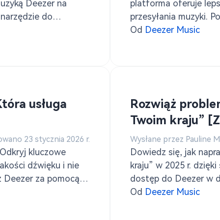
muzyką Deezer na
platforma oferuje lep
 narzędzie do
przesyłania muzyki. Po
.
muzyki z Deezer za p
Od
Deezer Music
Która usługa
Rozwiąż proble
Twoim kraju” [
owano 23 stycznia 2026 r.
Wysłane przez Pauline 
 Odkryj kluczowe
Dowiedz się, jak nap
akości dźwięku i nie
kraju” w 2025 r. dzię
 z Deezer za pomocą
dostęp do Deezer w 
pobierz muzykę Deeze
Od
Deezer Music