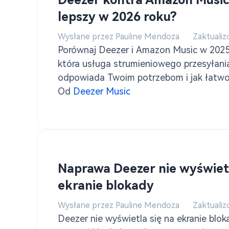
Deezer kontra Amazon Music:
lepszy w 2026 roku?
Wysłane przez Pauline Mendoza
Zaktualiz
Porównaj Deezer i Amazon Music w 2025 
która usługa strumieniowego przesyłania
odpowiada Twoim potrzebom i jak łatwo
pomocą TuneSolo Konwerter muzyki Dee
Od
Deezer Music
Naprawa Deezer nie wyświetl
ekranie blokady
Wysłane przez Pauline Mendoza
Zaktualiz
Deezer nie wyświetla się na ekranie blok