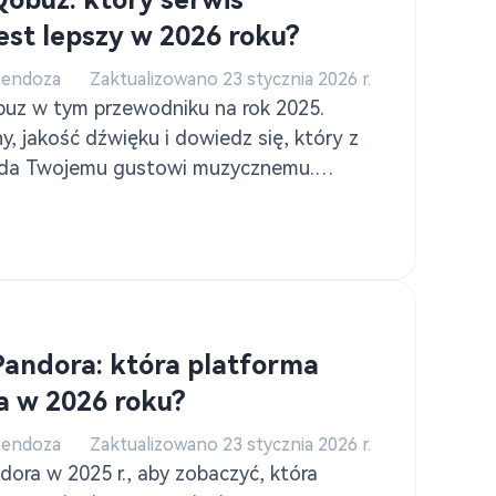
Qobuz: który serwis
est lepszy w 2026 roku?
Mendoza
Zaktualizowano 23 stycznia 2026 r.
buz w tym przewodniku na rok 2025.
ny, jakość dźwięku i dowiedz się, który z
iada Twojemu gustowi muzycznemu.
jak pobierać muzykę z Deezer za
werter muzyki Deezer.
Pandora: która platforma
 w 2026 roku?
Mendoza
Zaktualizowano 23 stycznia 2026 r.
dora w 2025 r., aby zobaczyć, która