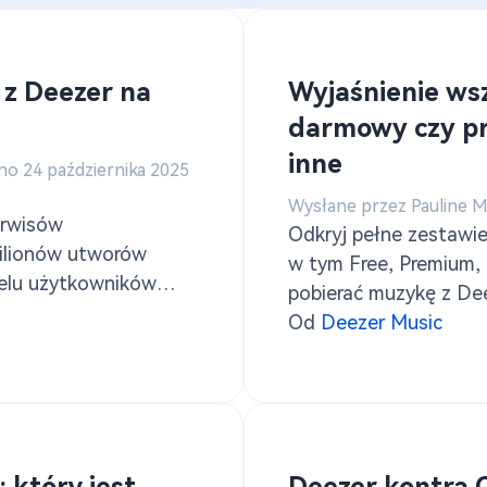
Pobierz Audible do MP3
 z Deezer na
Wyjaśnienie ws
darmowy czy pr
inne
no 24 października 2025
Wysłane przez Pauline 
erwisów
Odkryj pełne zestawie
ilionów utworów
w tym Free, Premium, F
ielu użytkowników
pobierać muzykę z De
komputery z systemem
muzyki Deezer.
Od
Deezer Music
e lub utworzyć kopię