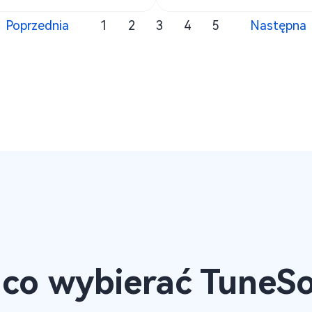
Poprzednia
1
2
3
4
5
Następna
 co wybierać TuneSo