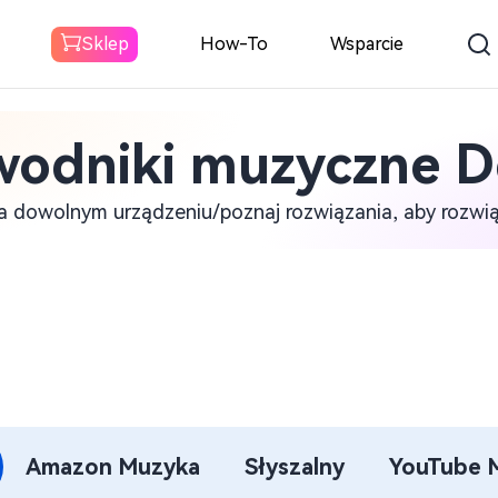
Sklep
How-To
Wsparcie
wodniki muzyczne D
Spotify Konwerter
muzyki
a dowolnym urządzeniu/poznaj rozwiązania, aby rozwi
Do pobrania Spotify Muzyka do
MP3
Konwerter muzyki
Amazon
Pobierz Amazon Music do MP3
Konwerter
Amazon Muzyka
Słyszalny
YouTube 
dźwiękowy