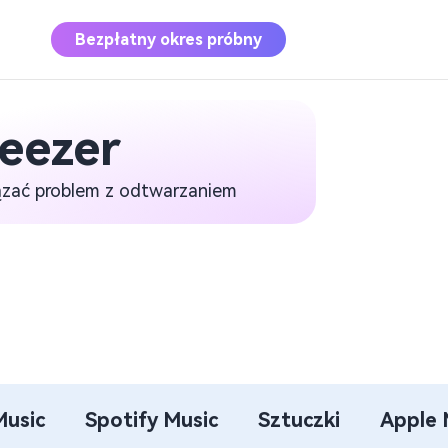
Bezpłatny okres próbny
eezer
Apple Music
Converter
ązać problem z odtwarzaniem
Pobierz Apple Music do MP3
Konwerter muzyki
Deezer
Pobierz Deezer Music do MP3
Music
Spotify Music
Sztuczki
Apple 