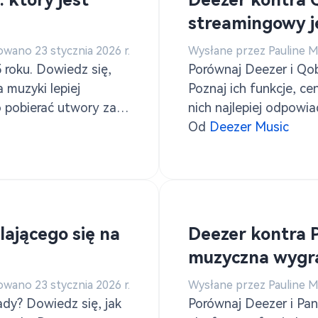
 który jest
Deezer kontra 
streamingowy j
owano 23 stycznia 2026 r.
Wysłane przez Pauline 
roku. Dowiedz się,
Porównaj Deezer i Qo
 muzyki lepiej
Poznaj ich funkcje, ce
 pobierać utwory za
nich najlepiej odpow
zer.
Ponadto dowiedz się, 
Od
Deezer Music
pomocą TuneSolo Kon
ającego się na
Deezer kontra 
muzyczna wygra
owano 23 stycznia 2026 r.
Wysłane przez Pauline 
ady? Dowiedz się, jak
Porównaj Deezer i Pan