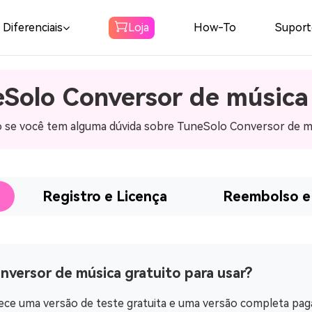
Diferenciais
Loja
How-To
Suport
eSolo Conversor de músic
Spotify Conversor
de música Spotify
xo se você tem alguma dúvida sobre TuneSolo Conversor de m
Baixar Spotify Música para MP3
Amazon Music
Converter
Registro e Licença
Reembolso e 
Baixe Amazon Music para MP3
Audible
Converter
nversor de música gratuito para usar?
Baixar Audible para MP3
e uma versão de teste gratuita e uma versão completa paga.