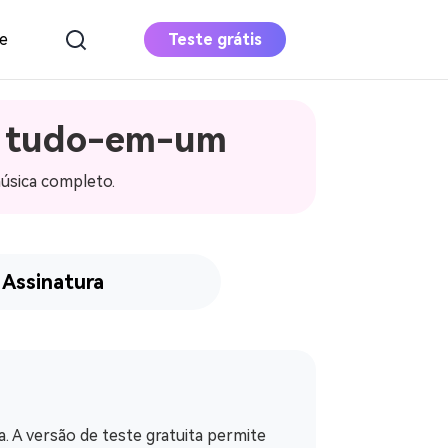
e
Teste grátis
a tudo-em-um
Conversor de
música da Apple
úsica completo.
Baixar o Apple Music para MP3
Conversor De
Música Deezer
Assinatura
Baixar Deezer Music para MP3
 A versão de teste gratuita permite