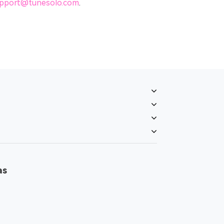
pport@tunesolo.com
.
as