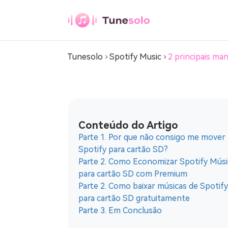
Spotify Conversor de música S
Tunesolo
Spotify Music
2 principais ma
Qualquer conversor
de música
Baixe qualquer música para MP3
Conteúdo do Artigo
Parte 1. Por que não consigo me mover
Conversor de
Spotify para cartão SD?
música do Youtube
Parte 2. Como Economizar Spotify Músi
Baixar música do Youtube para MP3
para cartão SD com Premium
Parte 2. Como baixar músicas de Spotif
Conversor de
para cartão SD gratuitamente
música Pandora
Parte 3. Em Conclusão
Baixar Pandora Music para MP3