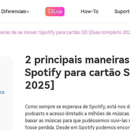
potify
Diferenciais
Loja
How-To
Suport
neiras de se mover Spotify para cartão SD [Guia completo 20
Spotify
Conversor de
música Spotify
2 principais maneira
Baixar Spotify Música para MP3
Spotify para cartão 
Amazon Music
2025]
Converter
ca
Baixe Amazon Music para MP3
y
Como sempre se esperava de Spotify, está nos d
Audible
podcasts e acesso ilimitado a milhões de música
Converter
baixar as músicas para que pudéssemos ouvi-la
fosse perdida. Desde em Spotify podemos encon
Baixar Audible para MP3