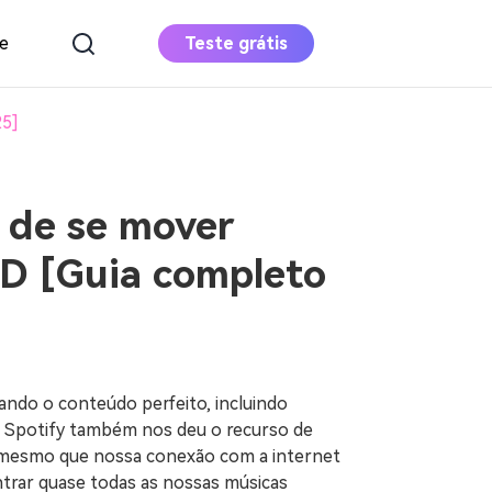
e
Teste grátis
DOWNLOAD
COMPRAR AGORA
25]
Conversor de
música da Apple
s de se mover
Baixar o Apple Music para MP3
SD [Guia completo
Conversor De
Música Deezer
Baixar Deezer Music para MP3
ando o conteúdo perfeito, incluindo
s. Spotify também nos deu o recurso de
s mesmo que nossa conexão com a internet
trar quase todas as nossas músicas