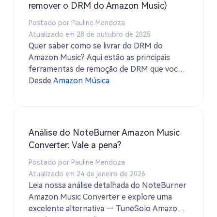
remover o DRM do Amazon Music)
Postado por Pauline Mendoza
Atualizado em 28 de outubro de 2025
Quer saber como se livrar do DRM do
Amazon Music? Aqui estão as principais
ferramentas de remoção de DRM que você
pode usar para baixar músicas no seu celular,
Desde
Amazon Música
desktop ou web player.
Análise do NoteBurner Amazon Music
Converter: Vale a pena?
Postado por Pauline Mendoza
Atualizado em 24 de janeiro de 2026
Leia nossa análise detalhada do NoteBurner
Amazon Music Converter e explore uma
excelente alternativa — TuneSolo Amazon