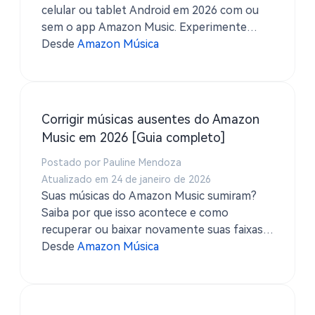
celular ou tablet Android em 2026 com ou
sem o app Amazon Music. Experimente
TuneSolo Amazon Music Converter para
Desde
Amazon Música
melhor reprodução offline.
Corrigir músicas ausentes do Amazon
Music em 2026 [Guia completo]
Postado por Pauline Mendoza
Atualizado em 24 de janeiro de 2026
Suas músicas do Amazon Music sumiram?
Saiba por que isso acontece e como
recuperar ou baixar novamente suas faixas
com TuneSolo Conversor de música
Desde
Amazon Música
Amazon.