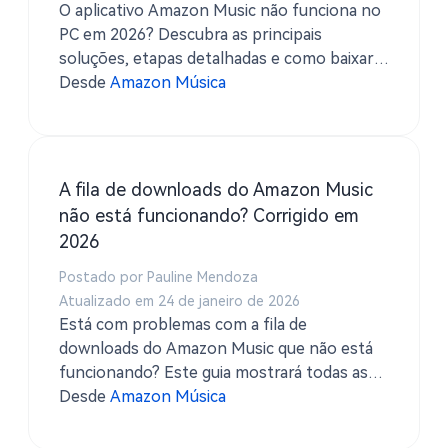
O aplicativo Amazon Music não funciona no
PC em 2026? Descubra as principais
soluções, etapas detalhadas e como baixar o
Amazon Music para o seu computador
Desde
Amazon Música
facilmente com TuneSolo Conversor de
música Amazon.
A fila de downloads do Amazon Music
não está funcionando? Corrigido em
2026
Postado por Pauline Mendoza
Atualizado em 24 de janeiro de 2026
Está com problemas com a fila de
downloads do Amazon Music que não está
funcionando? Este guia mostrará todas as
soluções eficazes em 2026, além de como
Desde
Amazon Música
baixar o Amazon Music facilmente usando
TuneSolo.