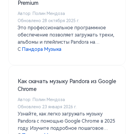
Premium
Автор: Полин Мендоза
Обновлено 28 октября 2025 г.
Это профессиональное программное
обеспечение позволяет загружать треки,
альбомы и плейлисты Pandora на
компьютер в популярных
С
Пандора Музыка
аудиоформатах, таких как MP3, M4A, FLAC
и WAV. После конвертации вы сможете
воспроизводить их на любом устройстве
— даже без подключения к интернету
Как скачать музыку Pandora из Google
или премиум-аккаунта Pandora.
Chrome
Автор: Полин Мендоза
Обновлено 23 января 2026 г.
Узнайте, как легко загружать музыку
Pandora с помощью Google Chrome в 2025
году. Изучите подробное пошаговое