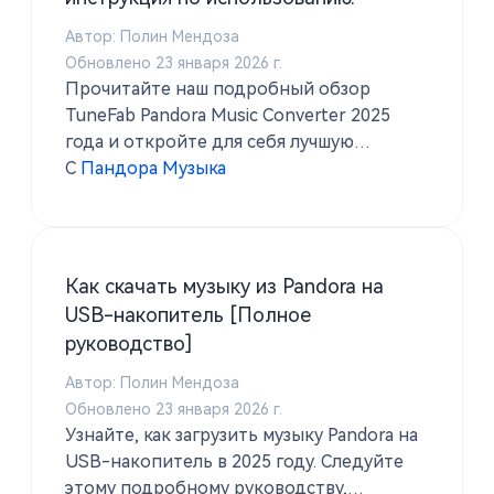
Автор: Полин Мендоза
Обновлено 23 января 2026 г.
Прочитайте наш подробный обзор
TuneFab Pandora Music Converter 2025
года и откройте для себя лучшую
альтернативу - TuneSolo Pandora Music
С
Пандора Музыка
Converter. Ознакомьтесь с подробными
шагами по загрузке музыки Pandora с
изображениями.
Как скачать музыку из Pandora на
USB-накопитель [Полное
руководство]
Автор: Полин Мендоза
Обновлено 23 января 2026 г.
Узнайте, как загрузить музыку Pandora на
USB-накопитель в 2025 году. Следуйте
этому подробному руководству,