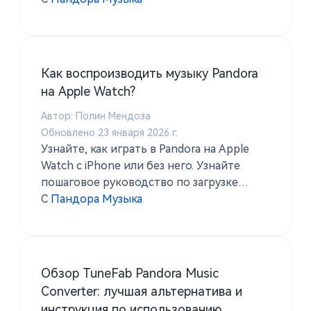
использовать TuneSolo Pandora Music
Converter для офлайн-воспроизведения.
Как воспроизводить музыку Pandora
на Apple Watch?
Автор: Полин Мендоза
Обновлено 23 января 2026 г.
Узнайте, как играть в Pandora на Apple
Watch с iPhone или без него. Узнайте
пошаговое руководство по загрузке
песен Pandora с помощью TuneSolo
С
Пандора Музыка
Pandora Music Converter для офлайн-
воспроизведения.
Обзор TuneFab Pandora Music
Converter: лучшая альтернатива и
инструкция по использованию.