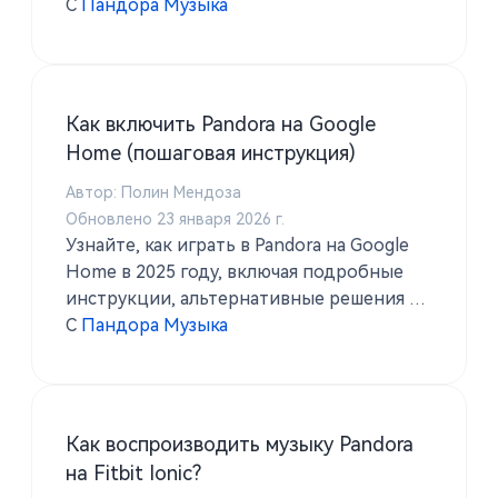
руководство с TuneSolo Pandora Music
С
Пандора Музыка
Converter и наслаждайтесь
прослушиванием офлайн в любое время.
Как включить Pandora на Google
Home (пошаговая инструкция)
Автор: Полин Мендоза
Обновлено 23 января 2026 г.
Узнайте, как играть в Pandora на Google
Home в 2025 году, включая подробные
инструкции, альтернативные решения и
инструкции по использованию. TuneSolo
С
Пандора Музыка
Pandora Music Converter для офлайн-
воспроизведения.
Как воспроизводить музыку Pandora
на Fitbit Ionic?