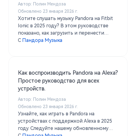
Автор: Полин Мендоза
Обновлено 23 января 2026 г.
Хотите слушать музыку Pandora на Fitbit
Ionic в 2025 году? В этом руководстве
показано, как загрузить и перенести
Pandora на Fitbit с подпиской Premium или
С
Пандора Музыка
без нее.
Как воспроизводить Pandora на Alexa?
Простое руководство для всех
устройств.
Автор: Полин Мендоза
Обновлено 23 января 2026 г.
Узнайте, как играть в Pandora на
устройствах с поддержкой Alexa в 2025
году. Следуйте нашему обновленному
пошаговому руководству и узнайте, как
С
Пандора Музыка