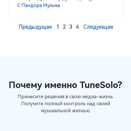
используя TuneSolo Pandora Music
С
Пандора Музыка
Converter для хранения любимых песен
Pandora в автономном режиме на USB-
накопителе.
Предыдущая
1
2
3
4
Следующая
Почему именно TuneSolo?
Принесите решения в свою медиа-жизнь.
Получите полный контроль над своей
музыкальной жизнью.