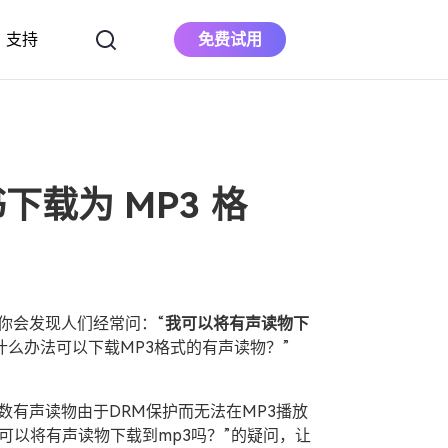
支持
免费试用
下载
立即购买
苹果音乐转换器
将Apple Music下载到MP3
书下载为 MP3 格
Deezer 音乐转换
器
下载 Deezer 音乐到 MP3
，你会发现人们经常问：“
我可以将有声读物下
什么办法可以下载MP3格式的有声读物？”
数有声读物由于DRM保护而无法在MP3播放
可以将有声读物下载到mp3吗？”的疑问，让