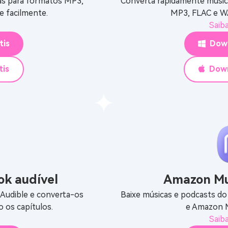
as para formatos MP3,
Converta rapidamente músic
e facilmente.
MP3, FLAC e WA
Saib
tis
Down
tis
Down
ok audível
Amazon Mu
 Audible e converta-os
Baixe músicas e podcasts d
os capítulos.
e Amazon M
Saib