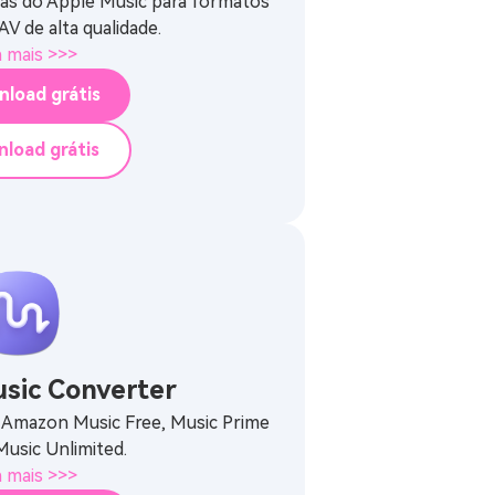
as do Apple Music para formatos
V de alta qualidade.
a mais >>>
load grátis
load grátis
sic Converter
o Amazon Music Free, Music Prime
usic Unlimited.
a mais >>>