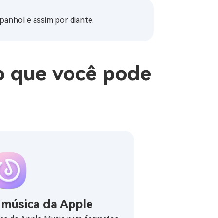
spanhol e assim por diante.
o que você pode
 música da Apple