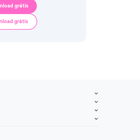
load grátis
load grátis