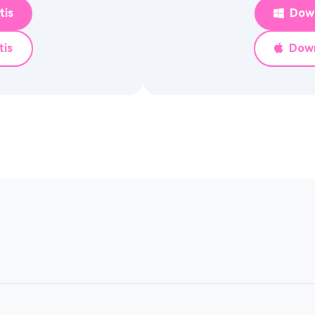
tis
Down
tis
Down