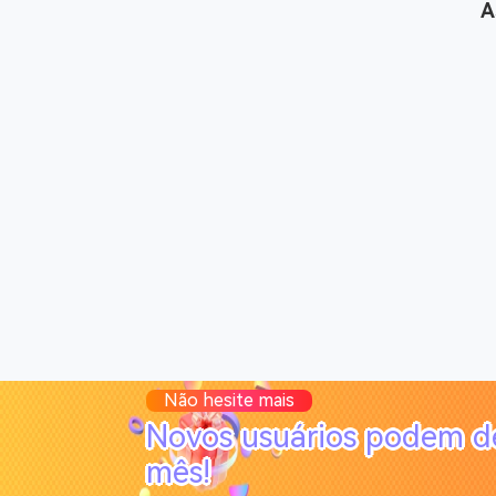
A
Não hesite mais
Novos usuários podem d
mês!