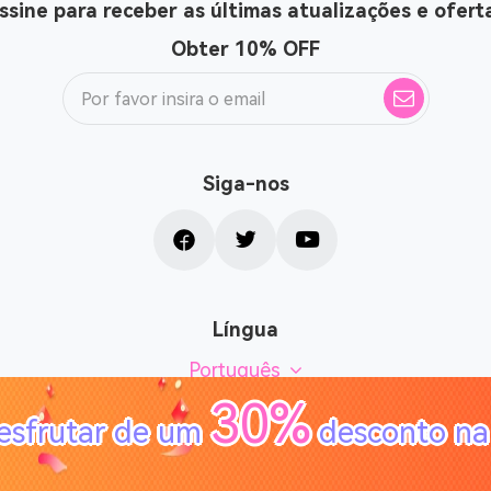
ssine para receber as últimas atualizações e ofert
Obter 10% OFF
Siga-nos
Língua
Português
30%
esfrutar de um
desconto na 
Copyright © TuneSolo. Todos os direitos reservados.