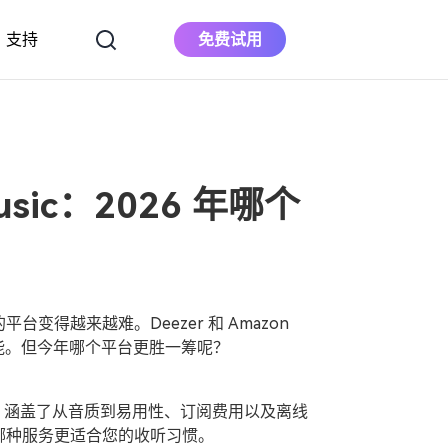
支持
免费试用
下载
立即购买
苹果音乐转换器
将Apple Music下载到MP3
Music：2026 年哪个
Deezer 音乐转换
器
下载 Deezer 音乐到 MP3
得越来越难。Deezer 和 Amazon
功能。但今年哪个平台更胜一筹呢？
usic，涵盖了从音质到易用性、订阅费用以及离线
哪种服务更适合您的收听习惯。