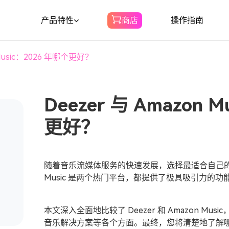
产品特性
商店
操作指南
 Music：2026 年哪个更好？
Spotify音乐转换器
下载 Spotify 音乐转 MP3
Deezer 与 Amazon 
亚马逊音乐转换器
更好？
将亚马逊音乐下载到 MP3
随着音乐流媒体服务的快速发展，选择最适合自己的平台变
声音转换器
Music 是两个热门平台，都提供了极具吸引力的
将Audible下载到MP3
本文深入全面地比较了 Deezer 和 Amazon M
音乐解决方案等各个方面。最终，您将清楚地了解