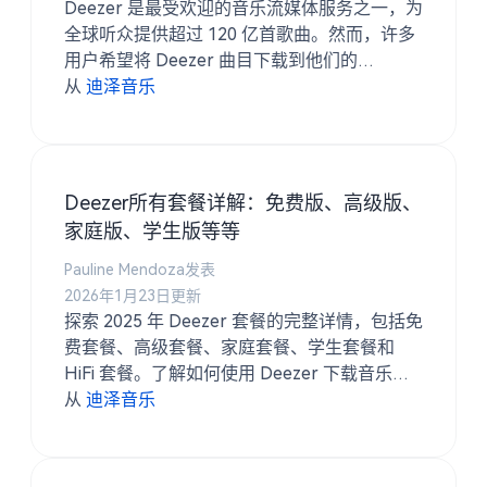
Deezer 是最受欢迎的音乐流媒体服务之一，为
全球听众提供超过 120 亿首歌曲。然而，许多
用户希望将 Deezer 曲目下载到他们的
Windows 或 Mac 电脑上，以便离线收听或备
从
迪泽音乐
份。
Deezer所有套餐详解：免费版、高级版、
家庭版、学生版等等
Pauline Mendoza发表
2026年1月23日更新
探索 2025 年 Deezer 套餐的完整详情，包括免
费套餐、高级套餐、家庭套餐、学生套餐和
HiFi 套餐。了解如何使用 Deezer 下载音乐
TuneSolo Deezer 音乐转换器。
从
迪泽音乐